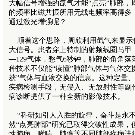
大幅信号增强的氙气才能“点亮”肺部，
的频率比磁共振所用无线电频率高得多
通过激光增强呢？
顺着这个思路，周欣利用氙气来显示
大信号。患者穿上特制的射频线圈马甲
—129气体，憋气6秒钟，肺部的角角落
种技术不仅能“读懂”肺部气体与气体交
获”气体与血液交换的信息。这种定量
疾病检测手段，无侵入、无放射性等副
病诊断提供了一种全新的影像技术。
“科研如引人入胜的旋律，奋斗是永不
然“点亮肺部”研究已取得突破性成果，
性肺病、哮喘、肺癌等不同肺部疾病进