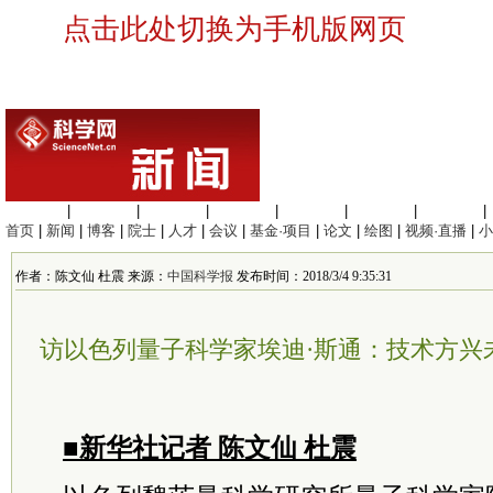
点击此处切换为手机版网页
生命科学
|
医学科学
|
化学科学
|
工程材料
|
信息科学
|
地球科学
|
数理科学
|
首页
|
新闻
|
博客
|
院士
|
人才
|
会议
|
基金·项目
|
论文
|
绘图
|
视频·直播
|
小
作者：陈文仙 杜震 来源：
中国科学报
发布时间：2018/3/4 9:35:31
访以色列量子科学家埃迪·斯通：技术方兴
■新华社记者 陈文仙 杜震