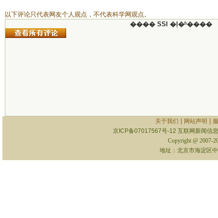
以下评论只代表网友个人观点，不代表科学网观点。
���� SSI �ļ�ʱ����
|
|
关于我们
网站声明
京ICP备07017567号-12
互联网新闻信息服
Copyright @ 2007-
地址：北京市海淀区中关村