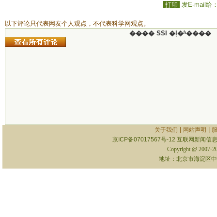
打印
发E-mail给
以下评论只代表网友个人观点，不代表科学网观点。
���� SSI �ļ�ʱ����
|
|
关于我们
网站声明
京ICP备07017567号-12
互联网新闻信息服
Copyright @ 2007-
地址：北京市海淀区中关村