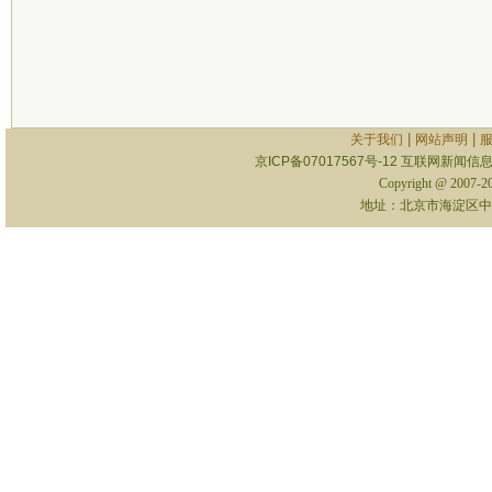
|
|
关于我们
网站声明
京ICP备07017567号-12
互联网新闻信息服
Copyright @ 2007-
地址：北京市海淀区中关村