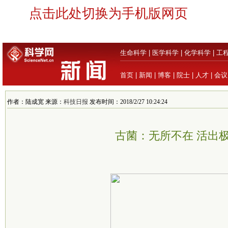
点击此处切换为手机版网页
生命科学
|
医学科学
|
化学科学
|
工
首页
|
新闻
|
博客
|
院士
|
人才
|
会议
作者：陆成宽 来源：
科技日报
发布时间：2018/2/27 10:24:24
古菌：无所不在 活出