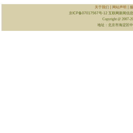
|
|
关于我们
网站声明
京ICP备07017567号-12
互联网新闻信息服
Copyright @ 2007-
地址：北京市海淀区中关村