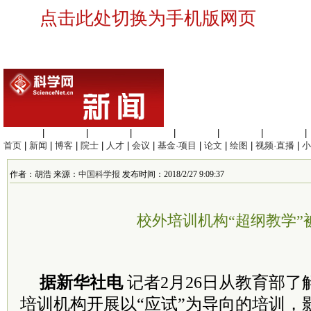
点击此处切换为手机版网页
生命科学
|
医学科学
|
化学科学
|
工程材料
|
信息科学
|
地球科学
|
数理科学
|
首页
|
新闻
|
博客
|
院士
|
人才
|
会议
|
基金·项目
|
论文
|
绘图
|
视频·直播
|
小
作者：胡浩 来源：
中国科学报
发布时间：2018/2/27 9:09:37
校外培训机构“超纲教学”
据新华社电
记者2月26日从教育部
培训机构开展以“应试”为导向的培训，