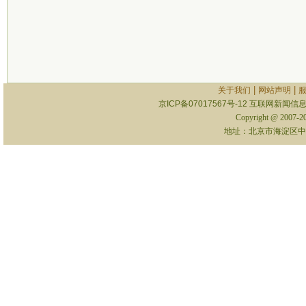
|
|
关于我们
网站声明
京ICP备07017567号-12
互联网新闻信息服
Copyright @ 2007-
地址：北京市海淀区中关村