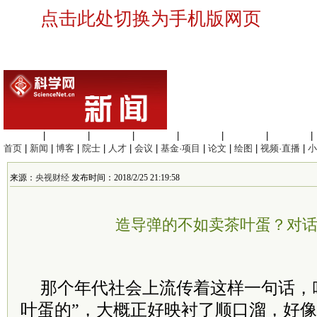
点击此处切换为手机版网页
生命科学
|
医学科学
|
化学科学
|
工程材料
|
信息科学
|
地球科学
|
数理科学
|
首页
|
新闻
|
博客
|
院士
|
人才
|
会议
|
基金·项目
|
论文
|
绘图
|
视频·直播
|
小
来源：
央视财经
发布时间：2018/2/25 21:19:58
造导弹的不如卖茶叶蛋？对
那个年代社会上流传着这样一句话，
叶蛋的”，大概正好映衬了顺口溜，好