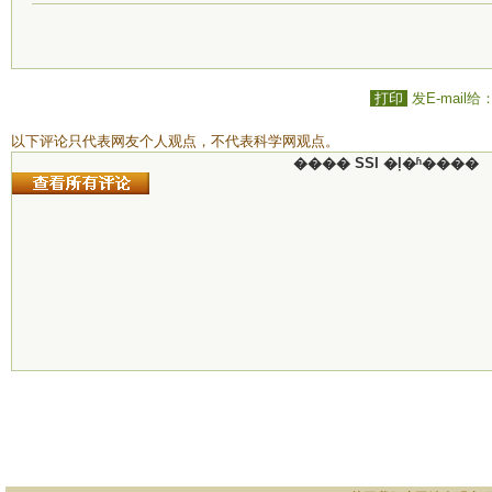
打印
发E-mail给
以下评论只代表网友个人观点，不代表科学网观点。
���� SSI �ļ�ʱ����