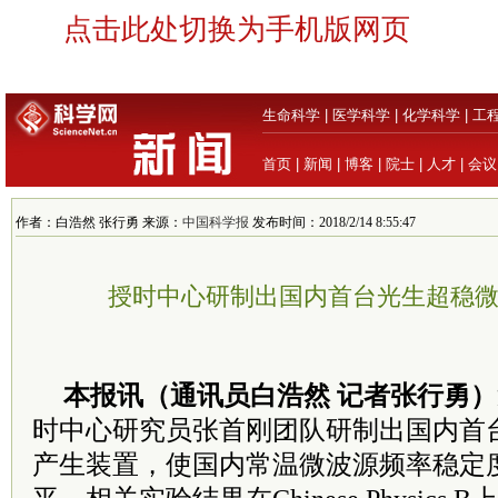
点击此处切换为手机版网页
生命科学
|
医学科学
|
化学科学
|
工
首页
|
新闻
|
博客
|
院士
|
人才
|
会议
作者：白浩然 张行勇 来源：
中国科学报
发布时间：2018/2/14 8:55:47
授时中心研制出国内首台光生超稳
本报讯（通讯员白浩然 记者张行勇）
时中心研究员张首刚团队研制出国内首
产生装置，使国内常温微波源频率稳定