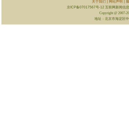
|
|
关于我们
网站声明
京ICP备07017567号-12
互联网新闻信息服
Copyright @ 2007-
地址：北京市海淀区中关村