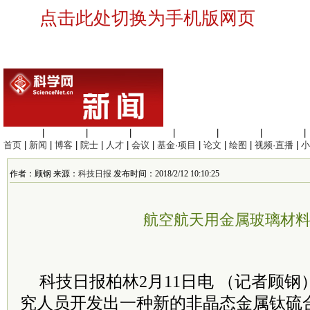
点击此处切换为手机版网页
生命科学
|
医学科学
|
化学科学
|
工程材料
|
信息科学
|
地球科学
|
数理科学
|
首页
|
新闻
|
博客
|
院士
|
人才
|
会议
|
基金·项目
|
论文
|
绘图
|
视频·直播
|
小
作者：顾钢 来源：
科技日报
发布时间：2018/2/12 10:10:25
航空航天用金属玻璃材
科技日报柏林2月11日电 （记者顾
究人员开发出一种新的非晶态金属钛硫