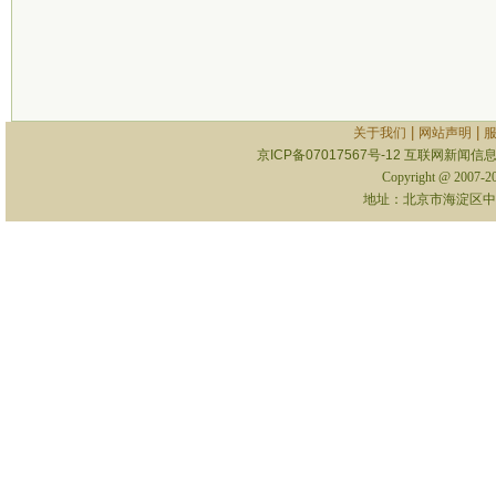
|
|
关于我们
网站声明
京ICP备07017567号-12
互联网新闻信息服
Copyright @ 2007-
地址：北京市海淀区中关村