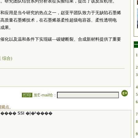
银。研究团队结合系列分析表征实验结果，提出了该反应机理。
产和应用是当今研究的热点之一，赵亚平团队致力于无缺陷石墨烯
产高质量石墨烯技术，在石墨烯基柔性超级电容器、柔性透明电
究成果。
烯催化以及温和条件下实现碳—碳键断裂、合成新材料提供了重要
一
1
版 综合)
2
3
4
5
打印
发E-mail给：
6
网观点。
���� SSI �ļ�ʱ����
7
8
9