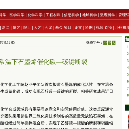
科学
|
医学科学
|
化学科学
|
工程材料
|
信息科学
|
地球科学
|
数理科学
|
管理
|
新闻
|
博客
|
院士
|
人才
|
会议
|
基金·项目
|
论文
|
绘图
|
视频·直播
|
小柯机
相
 9:12:05
选择字号：
小
中
大
1
2
常温下石墨烯催化碳—碳键断裂
3
4
5
6
学化学化工学院赵亚平团队首次报道石墨烯的催化活性，在常温条
7
应生成氰化银，成功实现乙醇碳—碳键的断裂。相关研究成果近日
8
在化学合成领域具有重要理论意义和实际使用价值。这类反应通常
研究团队采用超临界二氧化碳技术制备的高质量无缺陷石墨烯，在
硝酸银经过简单搅拌混合后，实现了乙醇碳—碳键的断裂和硝酸银