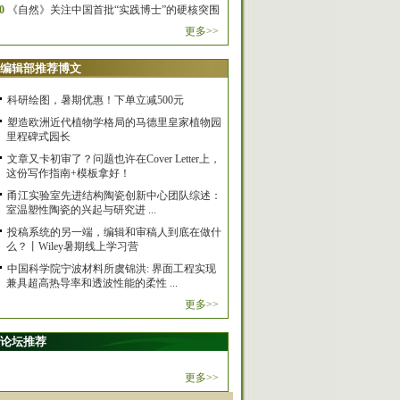
0
《自然》关注中国首批“实践博士”的硬核突围
更多>>
编辑部推荐博文
科研绘图，暑期优惠！下单立减500元
塑造欧洲近代植物学格局的马德里皇家植物园
里程碑式园长
文章又卡初审了？问题也许在Cover Letter上，
这份写作指南+模板拿好！
甬江实验室先进结构陶瓷创新中心团队综述：
室温塑性陶瓷的兴起与研究进 ...
投稿系统的另一端，编辑和审稿人到底在做什
么？丨Wiley暑期线上学习营
中国科学院宁波材料所虞锦洪: 界面工程实现
兼具超高热导率和透波性能的柔性 ...
更多>>
论坛推荐
更多>>