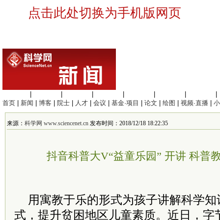
点击此处切换为手机版网页
生命科学
|
医学科学
|
化学科学
|
工程材料
|
信息科学
|
地球科学
|
数理科学
|
首页
|
新闻
|
博客
|
院士
|
人才
|
会议
|
基金·项目
|
论文
|
绘图
|
视频·直播
|
小
来源：
科学网 www.sciencenet.cn
发布时间：2018/12/18 18:22:35
抖音科普大V“益童乐园” 开讲 科
用寓教于乐的形式为孩子讲解科学知
式，提升贫困地区儿童素质。近日，字