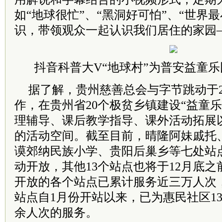
如“地球很忙”、“黑洞好可怕”、“世界
识，带领观众一起认识我们居住的家园
抖音科普大V“地球村”为普安益童
据了解，贵州慈善总会与字节跳动于2
作，在贵州省20个极贫乡镇建设“益童
理辅导、课后教学指导、课外活动拓展以
的活动空间。截至目前，晴隆阿妹戚托
谟郊纳民族小学、贵阳后巢乡等七处站点
动开放，其他13个站点也将于12月底
开放的各个站点已累计服务近三万人次
站点自1月份开站以来，已为惠民社区130
余人次的服务。