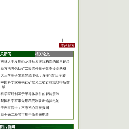
站内规定
|
手机版
关新闻
相关论文
吉林大学发现恐龙牙釉质波纹构造的最早记录
新方法将钙钛矿二极管外量子效率提高两成
大三学生研发激光烧印机：直接“烧”出字迹
中国科学家在钙钛矿发光二极管领域取得新突
破
科学家研制基于半导体器件的智能服装
我国科学家率先用稻壳制备出铅炭电池
于吉红院士：不忘初心科技报国
新全光二极管可用于微型光电路
图片新闻