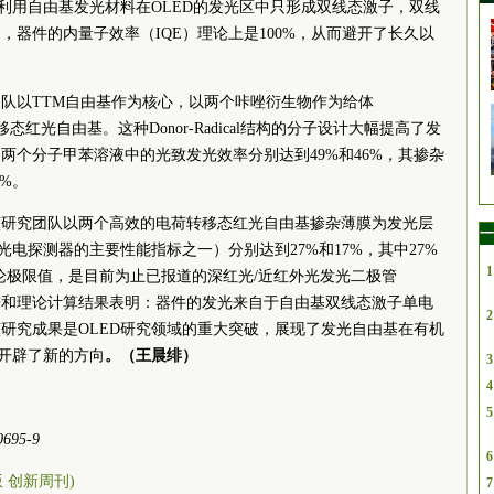
，利用自由基发光材料在OLED的发光区中只形成双线态激子，双线
器件的内量子效率（IQE）理论上是100%，从而避开了长久以
队以TTM自由基作为核心，以两个咔唑衍生物作为给体
态红光自由基。这种Donor-Radical结构的分子设计大幅提高了发
两个分子甲苯溶液中的光致发光效率分别达到49%和46%，其掺杂
1%。
该研究团队以两个高效的电荷转移态红光自由基掺杂薄膜为发光层
一
光电探测器的主要性能指标之一）分别达到27%和17%，其中27%
1
理论极限值，是目前为止已报道的深红光/近红外光发光二极管
谱和理论计算结果表明：器件的发光来自于自由基双线态激子单电
2
研究成果是OLED研究领域的重大突破，展现了发光自由基在有机
究开辟了新的方向
。（王晨绯）
3
4
5
-0695-9
6
5版 创新周刊)
7