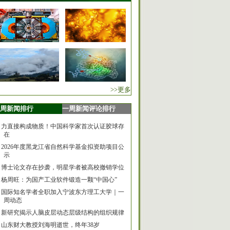
>>更多
周新闻排行
一周新闻评论排行
力直接构成物质！中国科学家首次认证胶球存
在
2026年度黑龙江省自然科学基金拟资助项目公
示
博士论文存在抄袭，明星学者被高校撤销学位
杨周旺：为国产工业软件锻造一颗“中国心”
国际知名学者全职加入宁波东方理工大学｜一
周动态
新研究揭示人脑皮层动态层级结构的组织规律
山东财大教授刘海明逝世，终年38岁