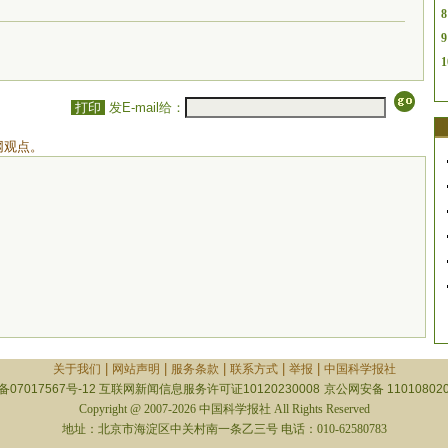
8
9
1
打印
发E-mail给：
网观点。
|
|
|
|
|
关于我们
网站声明
服务条款
联系方式
举报
中国科学报社
备07017567号-12
互联网新闻信息服务许可证10120230008
京公网安备 110108020
Copyright @ 2007-2026 中国科学报社 All Rights Reserved
地址：北京市海淀区中关村南一条乙三号 电话：010-62580783