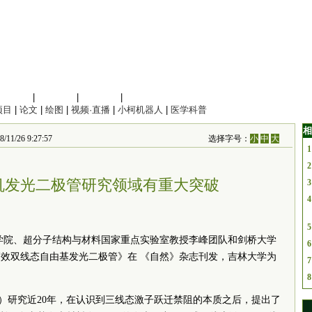
信息科学
|
地球科学
|
数理科学
|
管理综合
项目
|
论文
|
绘图
|
视频·直播
|
小柯机器人
|
医学科普
相
1/26 9:27:57
选择字号：
小
中
大
1
2
机发光二极管研究领域有重大突破
3
4
5
学学院、超分子结构与材料国家重点实验室教授李峰团队和剑桥大学
6
效双线态自由基发光二极管》在 《自然》杂志刊发，吉林大学为
7
8
D）研究近20年，在认识到三线态激子跃迁禁阻的本质之后，提出了