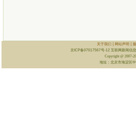
|
|
关于我们
网站声明
京ICP备07017567号-12
互联网新闻信息服
Copyright @ 2007-
地址：北京市海淀区中关村