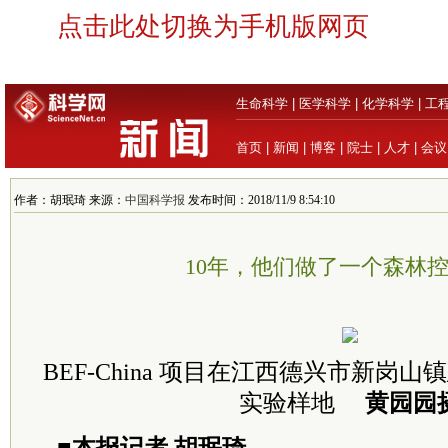
点击此处切换为手机版网页
生命科学
|
医学科学
|
化学科学
|
工
首页
|
新闻
|
博客
|
院士
|
人才
|
会议
作者：胡珉琦 来源：
中国科学报
发布时间：2018/11/9 8:54:10
10年，他们做了一个森林
BEF-China 项目在江西德兴市新岗
实验样地
黄园园