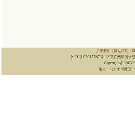
|
|
关于我们
网站声明
京ICP备07017567号-12
互联网新闻信息服
Copyright @ 2007-
地址：北京市海淀区中关村