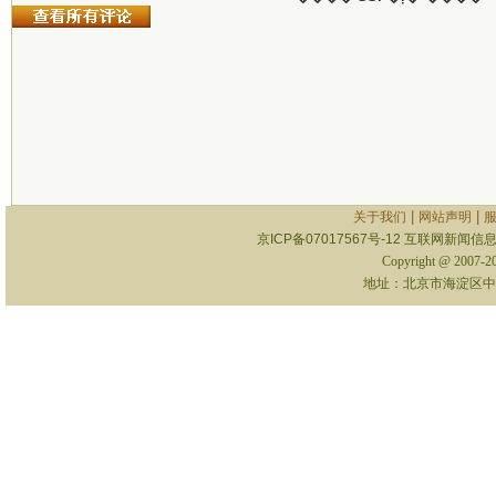
|
|
关于我们
网站声明
京ICP备07017567号-12
互联网新闻信息服
Copyright @ 2007-
地址：北京市海淀区中关村