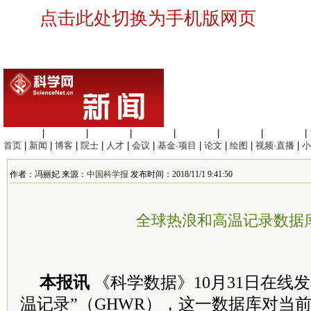
点击此处切换为手机版网页
生命科学
|
医学科学
|
化学科学
|
工程材料
|
信息科学
|
地球科学
|
数理科学
|
首页
|
新闻
|
博客
|
院士
|
人才
|
会议
|
基金·项目
|
论文
|
绘图
|
视频·直播
|
小
作者：冯丽妃 来源：
中国科学报
发布时间：2018/11/1 9:41:50
全球热浪和高温记录数据
本报讯
《科学数据》10月31日在线
温记录”（GHWR），这一数据库对当