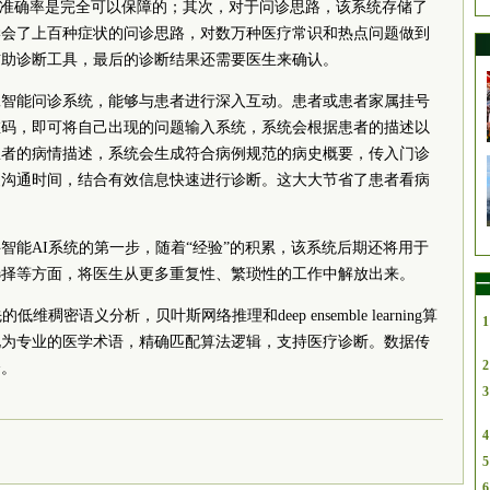
的准确率是完全可以保障的；其次，对于问诊思路，该系统存储了
学学会了上百种症状的问诊思路，对数万种医疗常识和热点问题做到
辅助诊断工具，最后的诊断结果还需要医生来确认。
工智能问诊系统，能够与患者进行深入互动。患者或患者家属挂号
维码，即可将自己出现的问题输入系统，系统会根据患者的描述以
患者的病情描述，系统会生成符合病例规范的病史概要，传入门诊
复沟通时间，结合有效信息快速进行诊断。这大大节省了患者看病
智能AI系统的第一步，随着“经验”的积累，该系统后期还将用于
选择等方面，将医生从更多重复性、繁琐性的工作中解放出来。
一
稠密语义分析，贝叶斯网络推理和deep ensemble learning算
1
化为专业的医学术语，精确匹配算法逻辑，支持医疗诊断。数据传
2
全。
3
4
5
6