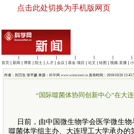
点击此处切换为手机版网页
生命科学
|
医学科学
|
化学科学
|
工程材料
|
信息科学
|
地球科学
|
数理科学
|
首页
|
新闻
|
博客
|
院士
|
人才
|
会议
|
基金·项目
|
论文
|
绘图
|
视频·直播
|
小
作者：刘万生 张平媛 来源：
科学网 www.sciencenet.cn
发布时间：2018/10/26 13:45:
“国际噬菌体协同创新中心”在大
日前，由中国微生物学会医学微生物
噬菌体学组主办、大连理工大学承办的