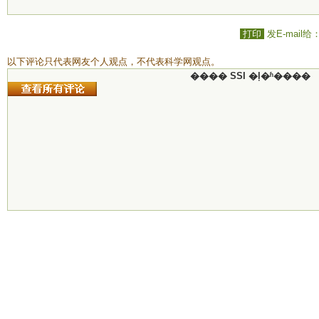
打印
发E-mail给
以下评论只代表网友个人观点，不代表科学网观点。
���� SSI �ļ�ʱ����