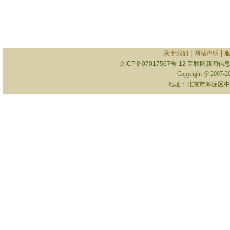
|
|
关于我们
网站声明
京ICP备07017567号-12
互联网新闻信息服
Copyright @ 2007-
地址：北京市海淀区中关村