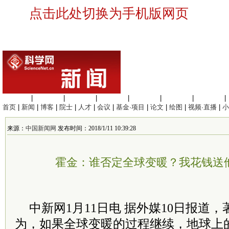
点击此处切换为手机版网页
生命科学
|
医学科学
|
化学科学
|
工程材料
|
信息科学
|
地球科学
|
数理科学
|
首页
|
新闻
|
博客
|
院士
|
人才
|
会议
|
基金·项目
|
论文
|
绘图
|
视频·直播
|
小
来源：
中国新闻网
发布时间：2018/1/11 10:39:28
霍金：谁否定全球变暖？我花钱送
中新网1月11日电 据外媒10日报道
为，如果全球变暖的过程继续，地球上