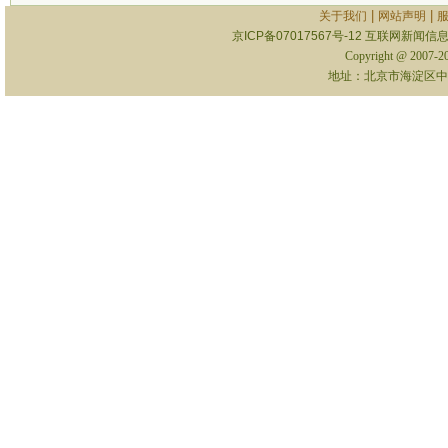
|
|
关于我们
网站声明
京ICP备07017567号-12
互联网新闻信息服
Copyright @ 2007-
地址：北京市海淀区中关村