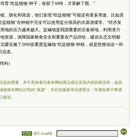
培育‘吃盐植物’种子，收获了60吨，才算解了围。”
植、驯化和筛选，他们发现“吃盐植物”可能还有更多用途。比如其
吃盐植物”在种植中完全可以使用盐分很高的水源浇灌等。“经济发
态用地的压力越来越大。盐碱地是我国重要的后备耕地，利用潜力
耕地资源，保障国家粮食安全和重要农产品供给，建设生态文明都
南北疆实施了2000亩重度盐碱地‘吃盐植物’种植，就是想推动这一科
后说道。
秦伟利）
信息的需要，并不意味着代表本网站观点或证实其内容的真实性；如其
须保留本网站注明的“来源”，并自负版权等法律责任；作者如果不希望
们接洽。
打印
发E-mail给：