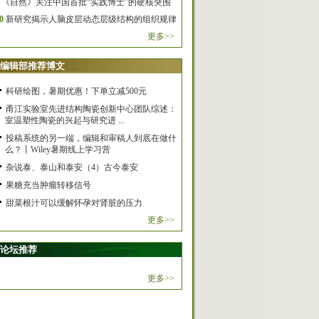
《自然》关注中国首批“实践博士”的硬核突围
0
新研究揭示人脑皮层动态层级结构的组织规律
更多>>
编辑部推荐博文
科研绘图，暑期优惠！下单立减500元
甬江实验室先进结构陶瓷创新中心团队综述：
室温塑性陶瓷的兴起与研究进 ...
投稿系统的另一端，编辑和审稿人到底在做什
么？丨Wiley暑期线上学习营
杂说泰、泰山和泰安（4）古今泰安
果糖充当肿瘤转移信号
甜菜根汁可以缓解怀孕对肾脏的压力
更多>>
论坛推荐
更多>>