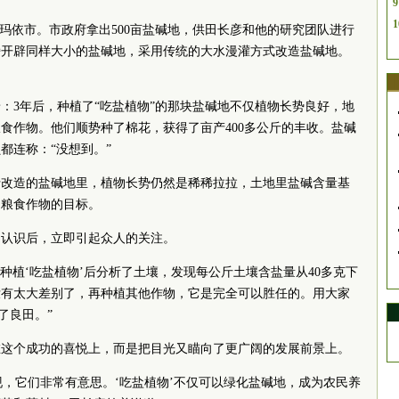
9
1
拉玛依市。市政府拿出500亩盐碱地，供田长彦和他的研究团队进行
旁开辟同样大小的盐碱地，采用传统的大水漫灌方式改造盐碱地。
：3年后，种植了“吃盐植物”的那块盐碱地不仅植物长势良好，地
食作物。他们顺势种了棉花，获得了亩产400多公斤的丰收。盐碱
都连称：“没想到。”
行改造的盐碱地里，植物长势仍然是稀稀拉拉，土地里盐碱含量基
和粮食作物的目标。
们认识后，立即引起众人的关注。
种植‘吃盐植物’后分析了土壤，发现每公斤土壤含盐量从40多克下
没有太大差别了，再种植其他作物，它是完全可以胜任的。用大家
了良田。”
在这个成功的喜悦上，而是把目光又瞄向了更广阔的发展前景上。
发现，它们非常有意思。‘吃盐植物’不仅可以绿化盐碱地，成为农民养