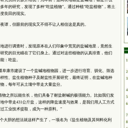
多年的研究，发现了多种“吃盐植物”。通过种植“吃盐植物”，将土
地变良田的现实。
方夜谭，但眼前的现实又不得不让人相信这是真的。
盐碱地进行调查时，发现原本在人们印象中荒芜的盐碱地里，竟然生
一
将研究的目光瞄在了它们身上。通过对这些植物的认真排查，他们
功能：吃盐。
1
新疆阜康市建设了一个盐碱地植物园，进一步进行培育、驯化、筛选
2
多样性、盐生植物种子及耐盐性开展研究，最终证明，在盐碱地种
3
植物，每年可从土壤中带走大量盐分。
4
植物之所以能生长，他们具备了耐盐耐碱的极强能力。比如我们发
5
地中带走431公斤盐，这样的降盐速度与效果，是我们用人工方式
6
过工业技术提取，成为一种原料。”
7
一个大胆的想法就这样产生了，一项名为《盐生植物及其饲料化利
8