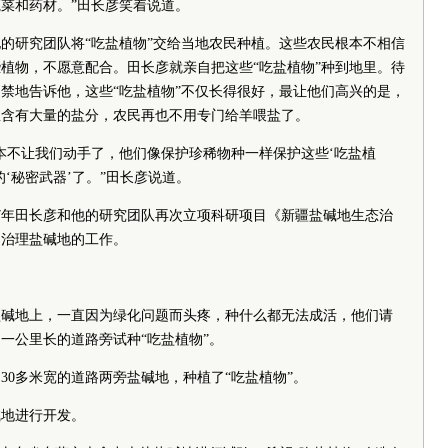
菜和药材。”田长彦笑着说道。
的研究团队将“吃盐植物”交给当地农民种植。这些农民根本不相信
植物，不愿意配合。田长彦就亲自把这些“吃盐植物”种到地里。待
禁地告诉他，这些“吃盐植物”不仅长得很好，最让他们高兴的是，
里含有大量的盐分，农民再也不用专门给羊喂盐了。
本不让我们动手了，他们像保护珍稀物种一样保护这些‘吃盐植
‘秘密武器’了。”田长彦说道。
17年田长彦和他的研究团队再次立项科研项目《新疆盐碱地生态治
物治理盐碱地的工作。
盐碱地上，一直因为绿化问题而头疼，种什么都无法成活，他们请
一公里长的道路旁试种“吃盐植物”。
30多米宽的道路两旁盐碱地，种植了“吃盐植物”。
碱地进行开发。