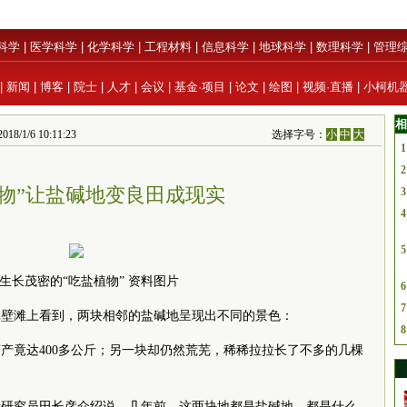
科学
|
医学科学
|
化学科学
|
工程材料
|
信息科学
|
地球科学
|
数理科学
|
管理
|
新闻
|
博客
|
院士
|
人才
|
会议
|
基金·项目
|
论文
|
绘图
|
视频·直播
|
小柯机
相
/1/6 10:11:23
选择字号：
小
中
大
1
2
植物”让盐碱地变良田成现实
3
4
5
生长茂密的“吃盐植物” 资料图片
6
7
戈壁滩上看到，两块相邻的盐碱地呈现出不同的景色：
8
产竟达400多公斤；另一块却仍然荒芜，稀稀拉拉长了不多的几棵
所研究员田长彦介绍说，几年前，这两块地都是盐碱地，都是什么