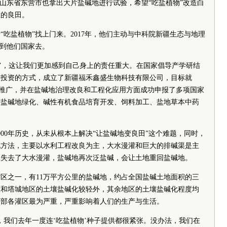
，山东省东营市也拿出大片盐碱地进行试验，希望“吃盐植物”改造白
里的良田。
“吃盐植物”找上门来。2017年，他们主动与中科院新疆生态与地理
带到他们国家去。
物’，这让我们更加感到自己身上的责任重大。在国家倡导产学研结
参股投资的方式，成立了新疆福禾鑫盛生物科技有限公司，目标就
术推广，并在盐碱地治理改良和工程化应用方面成功申报了多项国家
及盐碱地绿化、碱性有机食品培育开发、饲料加工、盐地草本中药
。
000年历史，从未从根本上解决“让盐碱地变良田”这个难题，同时，
地方法，主要以水利工程改良为主，大水漫灌和巨大的排碱渠是主
旦失去了大水漫灌，盐碱地再次泛盐碱，会让土地重回盐碱地。
区之一，有11万平方公里的盐碱地，约占全国盐碱土地面积的三
区和塔城地区的土壤盐碱化较轻外，其余地区的土壤盐碱化程度均
西部各灌区最为严重，严重影响着人们的生产与生活。
，我们去年一度连‘吃盐植物’种子提供都很紧张。没办法，我们在