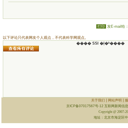
打印
发E-mail给
以下评论只代表网友个人观点，不代表科学网观点。
���� SSI �ļ�ʱ����
|
|
关于我们
网站声明
京ICP备07017567号-12
互联网新闻信息服
Copyright @ 2007-
地址：北京市海淀区中关村