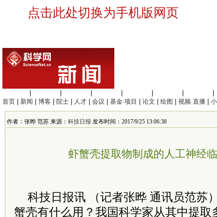
点击此处切换为手机版网页
生命科学
|
医学科学
|
化学科学
|
工程材料
|
信息科学
|
地球科学
|
数理科学
|
首页
|
新闻
|
博客
|
院士
|
人才
|
会议
|
基金·项目
|
论文
|
绘图
|
视频·直播
|
小
作者：张晔 范苏 来源：
科技日报
发布时间：2017/9/25 13:06:38
虾蟹壳提取物制成的人工神经
科技日报讯 （记者张晔 通讯员范苏
蟹壳有什么用？我国科学家从其中提取