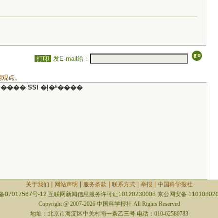
打印
发E-mail给：
网观点。
���� SSI �ļ�ʱ����
|
|
|
|
|
关于我们
网站声明
服务条款
联系方式
举报
中国科学报社
备07017567号-12
互联网新闻信息服务许可证10120230008
京公网安备 110108020
Copyright @ 2007-2026 中国科学报社 All Rights Reserved
地址：北京市海淀区中关村南一条乙三号 电话：010-62580783