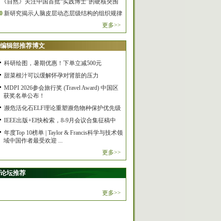
《自然》关注中国首批“实践博士”的硬核突围
0
新研究揭示人脑皮层动态层级结构的组织规律
更多>>
编辑部推荐博文
科研绘图，暑期优惠！下单立减500元
甜菜根汁可以缓解怀孕对肾脏的压力
MDPI 2026参会旅行奖 (Travel Award) 中国区
获奖名单公布！
濒危活化石ELF理论重塑濒危物种保护优先级
IEEE出版+EI快检索，8-9月会议合集征稿中
年度Top 10榜单 | Taylor & Francis科学与技术领
域中国作者最受欢迎 ...
更多>>
论坛推荐
更多>>