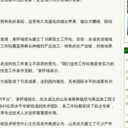
展
优势和良好基础，这里有久负盛名的烟台苹果、烟台大樱桃、阳信
发展，束怀瑞牵头建立了18家院士工作站。目前，全省农业领域
院士工作站覆盖果树从种植到产品加工、销售的全产业链，对推动果
一
1
农业科技工作者义不容辞的责任。“我们这些工作站都是有实力的
扶贫工作多作贡献。”束怀瑞表示。
2
3
新方面取得了可喜成果，达到国内领先、具有国际水平的成果有28
4
5
的平台”。束怀瑞指出。此次成立的山东省果树栽培与果品加工院士
6
由43位高水平专家组成的技术团队，各工作站都安排了驻点专家，
培养专业技术人才发挥着重要作用。
7
8
工程技术研究中心主任高东升教授认为，山东农大建立了不少产学