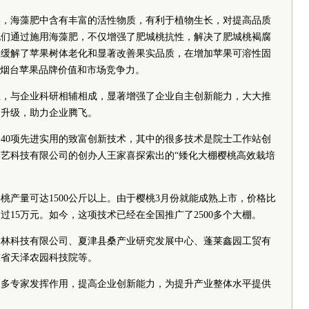
实，海藻肥中含有丰富的活性物质，有利于植物生长，对提高品质
他们通过施用海藻肥，不仅增强了肥城桃抗性，解决了肥城桃褐腐
效缓解了苹果树体老化和显著改善果实品质，在增加苹果可溶性固
了烟台苹果品牌价值和市场竞争力。
立，与企业科研相辅相成，显著增强了企业自主创新能力，大大推
构升级，助力企业腾飞。
40项先进实用的致富创新技术，其中的很多技术是院士工作站创
艺科技有限公司的创办人王家喜探索出的“矮化大棚樱桃高效栽培
桃产量可达1500公斤以上。由于樱桃3月份就能成熟上市，价格比
15万元。如今，这项技术已经在全国推广了2500多个大棚。
园林科技有限公司、夏津县桑产业研究发展中心、蓬莱鑫园工贸有
东省天泽农园科技院等。
更多专家发挥作用，提高企业创新能力，为提升产业整体水平提供