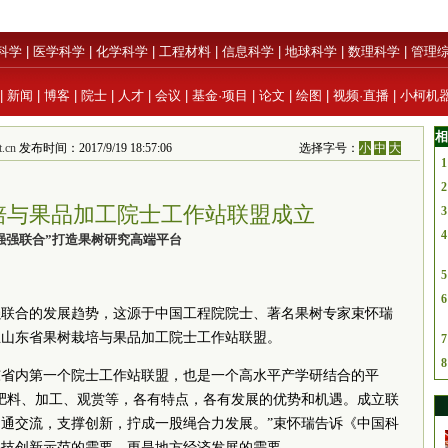
科学
|
医学科学
|
化学科学
|
工程材料
|
信息科学
|
地球科学
|
数理科学
|
管理
|
新闻
|
博客
|
院士
|
人才
|
会议
|
基金·项目
|
论文
|
绘图
|
视频·直播
|
小柯机
相
.cn
发布时间：2017/9/19 18:57:06
选择字号：
小
中
大
1
2
培与果品加工院士工作站联盟成立
3
4
强强联合”打造果树研究高端平台
5
6
强联合的发展趋势，这源于中国工程院院士、著名果树专家束怀瑞
立山东省果树栽培与果品加工院士工作站联盟。
7
8
东省内第一个院士工作站联盟，也是一个高水平产学研结合的平
肥料、加工、观赏等，各有特点，各有发展的优势和机遇。成立联
通交流，支撑创新，拧成一股绳合力发展。”束怀瑞告诉《中国科
科技创新示范的需要，更是地方经济发展的需要。