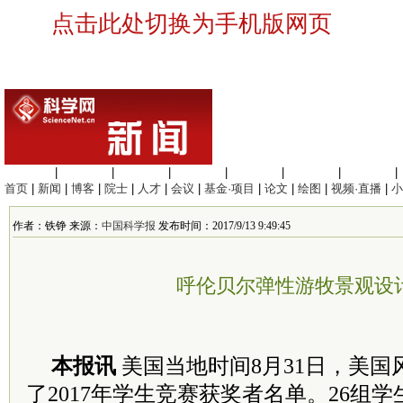
点击此处切换为手机版网页
生命科学
|
医学科学
|
化学科学
|
工程材料
|
信息科学
|
地球科学
|
数理科学
|
首页
|
新闻
|
博客
|
院士
|
人才
|
会议
|
基金·项目
|
论文
|
绘图
|
视频·直播
|
小
作者：铁铮 来源：
中国科学报
发布时间：2017/9/13 9:49:45
呼伦贝尔弹性游牧景观设
本报讯
美国当地时间8月31日，美
了2017年学生竞赛获奖者名单。26组学