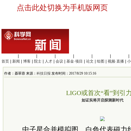
点击此处切换为手机版网页
生命科学
|
医学科学
|
化学科学
|
工程材料
|
信息科学
|
地球科学
|
数理科学
|
首页
|
新闻
|
博客
|
院士
|
人才
|
会议
|
基金·项目
|
论文
|
绘图
|
视频·直播
|
小
作者：聂翠蓉 来源：
科技日报
发布时间：2017/8/29 10:15:16
LIGO或首次“看”到引
如证实将开启探测新时代
中子星合并模拟图，白色代表磁力