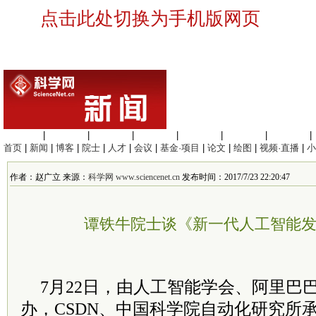
点击此处切换为手机版网页
生命科学
|
医学科学
|
化学科学
|
工程材料
|
信息科学
|
地球科学
|
数理科学
|
首页
|
新闻
|
博客
|
院士
|
人才
|
会议
|
基金·项目
|
论文
|
绘图
|
视频·直播
|
小
作者：赵广立 来源：
科学网 www.sciencenet.cn
发布时间：2017/7/23 22:20:47
谭铁牛院士谈《新一代人工智能
7月22日，由人工智能学会、阿里巴
办，CSDN、中国科学院自动化研究所