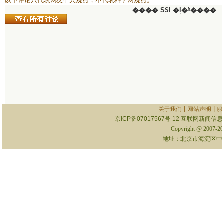
以下评论只代表网友个人观点，不代表科学网观点。
���� SSI �ļ�ʱ����
|
|
关于我们
网站声明
京ICP备07017567号-12
互联网新闻信息服
Copyright @ 2007-
地址：北京市海淀区中关村