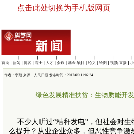
点击此处切换为手机版网页
生命科学
|
医学科学
|
化学科学
|
工程材料
|
信息科学
|
地球科学
|
数理科学
|
首页
|
新闻
|
博客
|
院士
|
人才
|
会议
|
基金·项目
|
论文
|
绘图
|
视频·直播
|
小
作者：李翔 来源：
人民日报
发布时间：2017/6/9 11:02:34
绿色发展精准扶贫：生物质能开
不少人听过“秸秆发电”，但社会对生
么提升？从业企业众多，但恶性竞争激