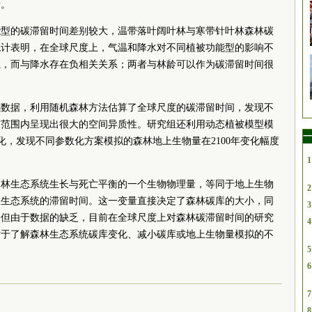
素。
能型的碳滞留时间差别较大，温带落叶阔叶林与寒带针叶林森林碳
统计表明，在全球尺度上，气温和降水对不同植被功能型的影响不
系，而与降水存在负相关关系；两者与林龄可以作为碳滞留时间很
感数据，利用随机森林方法估算了全球尺度的碳滞留时间，发现不
球范围内呈现出很大的空间异质性。研究组还利用动态植被模型模
一
的变化，发现不同参数化方案模拟的森林地上生物量在2100年变化幅度
1
森林生态系统生长与死亡平衡的一个生物物理量，等同于地上生物
2
在生态系统的滞留时间。这一变量直接决定了森林碳库的大小，同
3
。但由于数据的缺乏，目前在全球尺度上对森林碳滞留时间的研究
4
对于了解森林生态系统碳库变化、减小碳库或地上生物量模拟的不
5
6
7
8