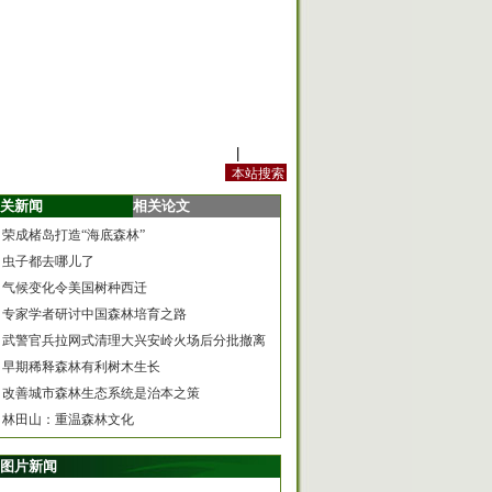
站内规定
|
手机版
关新闻
相关论文
荣成楮岛打造“海底森林”
虫子都去哪儿了
气候变化令美国树种西迁
专家学者研讨中国森林培育之路
武警官兵拉网式清理大兴安岭火场后分批撤离
早期稀释森林有利树木生长
改善城市森林生态系统是治本之策
林田山：重温森林文化
图片新闻