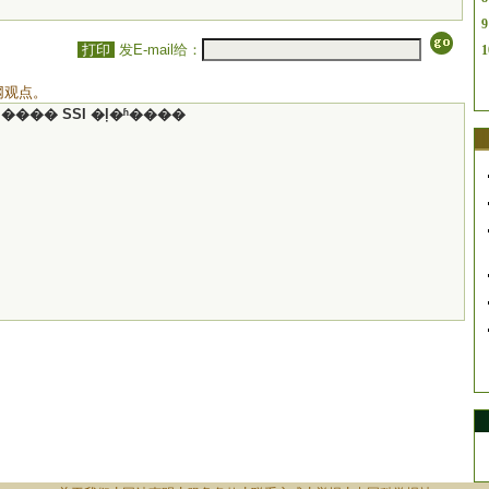
9
打印
发E-mail给：
1
网观点。
���� SSI �ļ�ʱ����