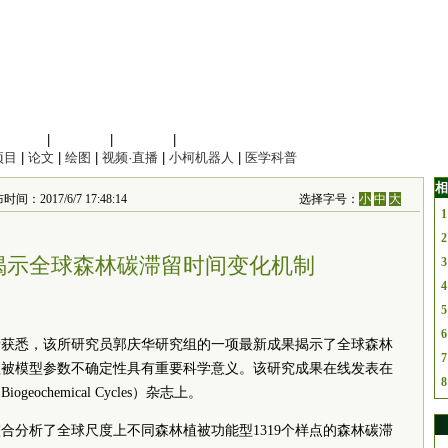
信息科学
|
地球科学
|
数理科学
|
管理综合
项目
|
论文
|
绘图
|
视频·直播
|
小柯机器人
|
医学科普
相
间：2017/6/7 17:48:14
选择字号：
小
中
大
1
2
揭示全球森林碳滞留时间变化机制
3
4
5
6
所获悉，该所研究员郭庆华研究组的一项最新成果揭示了全球森林
7
植被模型参数不确定性具有重要科学意义。该研究成果在线发表在
8
eochemical Cycles）杂志上。
合分析了全球尺度上不同森林植被功能型1319个样点的森林碳滞