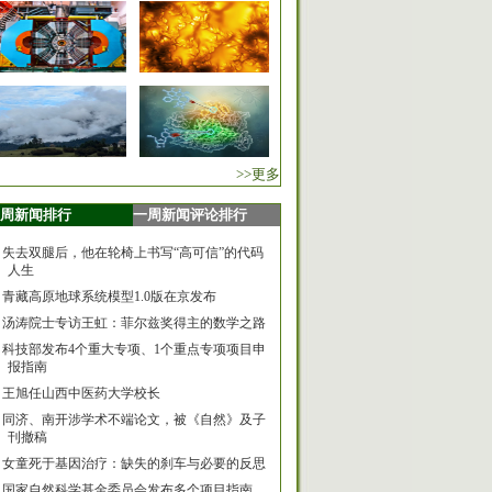
>>更多
周新闻排行
一周新闻评论排行
失去双腿后，他在轮椅上书写“高可信”的代码
人生
青藏高原地球系统模型1.0版在京发布
汤涛院士专访王虹：菲尔兹奖得主的数学之路
科技部发布4个重大专项、1个重点专项项目申
报指南
王旭任山西中医药大学校长
同济、南开涉学术不端论文，被《自然》及子
刊撤稿
女童死于基因治疗：缺失的刹车与必要的反思
国家自然科学基金委员会发布多个项目指南