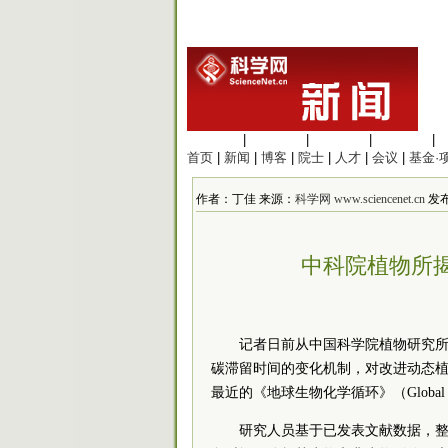
生命科学
|
医学科学
|
化学科学
|
工程材料
|
首页
|
新闻
|
博客
|
院士
|
人才
|
会议
|
基金·
作者：丁佳 来源：
科学网 www.sciencenet.cn
发布时
中科院植物所
记者日前从中国科学院植物研究
碳滞留时间的变化机制，对改进动态
最近的《地球生物化学循环》（Global Biog
研究人员基于已发表文献数据，整