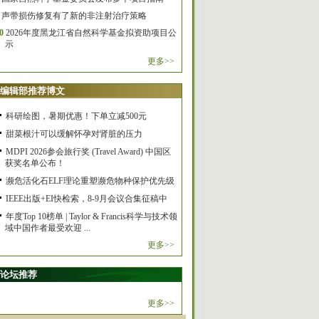
声带损伤修复有了新的非注射治疗策略
0
2026年度黑龙江省自然科学基金拟资助项目公
示
更多>>
编辑部推荐博文
科研绘图，暑期优惠！下单立减500元
甜菜根汁可以缓解怀孕对肾脏的压力
MDPI 2026参会旅行奖 (Travel Award) 中国区
获奖名单公布！
濒危活化石ELF理论重塑濒危物种保护优先级
IEEE出版+EI快检索，8-9月会议合集征稿中
年度Top 10榜单 | Taylor & Francis科学与技术领
域中国作者最受欢迎 ...
更多>>
论坛推荐
更多>>