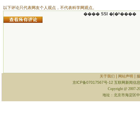
以下评论只代表网友个人观点，不代表科学网观点。
���� SSI �ļ�ʱ����
|
|
关于我们
网站声明
京ICP备07017567号-12
互联网新闻信息服
Copyright @ 2007-
地址：北京市海淀区中关村