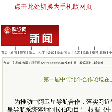
点击此处切换为手机版网页
生命科学
|
医学科学
|
化学科学
|
工程材料
|
信息科学
|
地球科学
|
数理科学
|
首页
|
新闻
|
博客
|
院士
|
人才
|
会议
|
基金·项目
|
论文
|
绘图
|
视频·直播
|
小
作者：彭科峰 来源：
科学网 www.sciencenet.cn
发布时间：2017/5/24 11:50:46
第一届中阿北斗合作论坛在
为推动中阿卫星导航合作，落实习近
星导航系统落地阿拉伯项目”，根据《中阿