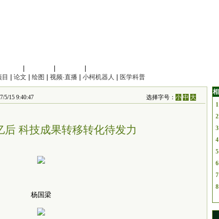
信息科学
|
地球科学
|
数理科学
|
管理综合
项目
|
论文
|
绘图
|
视频·直播
|
小柯机器人
|
医学科普
相
/15 9:40:47
选择字号：
小
中
大
1
2
亿后 科技成果转移转化待发力
3
4
5
6
7
8
杨国梁