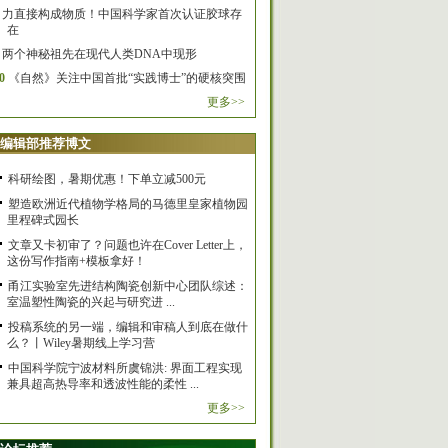
力直接构成物质！中国科学家首次认证胶球存
在
两个神秘祖先在现代人类DNA中现形
0
《自然》关注中国首批“实践博士”的硬核突围
更多>>
编辑部推荐博文
科研绘图，暑期优惠！下单立减500元
塑造欧洲近代植物学格局的马德里皇家植物园
里程碑式园长
文章又卡初审了？问题也许在Cover Letter上，
这份写作指南+模板拿好！
甬江实验室先进结构陶瓷创新中心团队综述：
室温塑性陶瓷的兴起与研究进 ...
投稿系统的另一端，编辑和审稿人到底在做什
么？丨Wiley暑期线上学习营
中国科学院宁波材料所虞锦洪: 界面工程实现
兼具超高热导率和透波性能的柔性 ...
更多>>