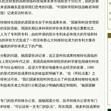
队此次研发的高附加值科技成果未来市场前景十分巨大，由此折射
8
来道路确实是值得我们思考的问题。”中国科学院科技战略咨询研
学报》记者采访时表示。
9
1
转移转化现状的原因首先在于科技成果本身。“国家和科技管理部
技的实际贡献。我国长期以来科研的评价体系更多地注重数论文、
多人为了专利而专利，由此申请的部分专利未必有很大的市场和转
当的评价方式造成了一些没有那么大转移转化潜力的专利大量存
有偏差的评价体系之下的产物。
益分配的问题。杨国梁告诉记者，这正是科技成果转移转化面临的
在上世纪80年代之前，美国高校和科研院所的科学家也很难对科技
学与社会相结合，促进大学更好地服务社会经济的发展，1980
的形式把科技成果转化的收益权明确下来。”在《拜杜法案》之
得有法可依。“我们国家前段时间也出台了科技成果转移转化相关
利益相关者之间进行分配还缺少明确的规定和细则。”杨国梁解
有专门的技术转移办公室。据杨国梁介绍，技术转移办公室有专门
技术转移，“可以说有一支专门的队伍”。而在我国，很多科技成果转