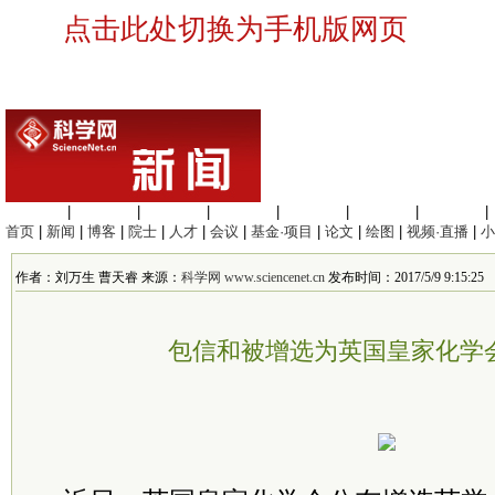
点击此处切换为手机版网页
生命科学
|
医学科学
|
化学科学
|
工程材料
|
信息科学
|
地球科学
|
数理科学
|
首页
|
新闻
|
博客
|
院士
|
人才
|
会议
|
基金·项目
|
论文
|
绘图
|
视频·直播
|
小
作者：刘万生 曹天睿 来源：
科学网 www.sciencenet.cn
发布时间：2017/5/9 9:15:25
包信和被增选为英国皇家化学