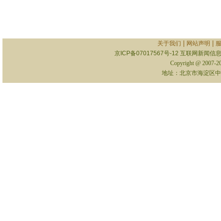
|
|
关于我们
网站声明
京ICP备07017567号-12
互联网新闻信息服
Copyright @ 2007-
地址：北京市海淀区中关村