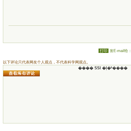
打印
发E-mail给
以下评论只代表网友个人观点，不代表科学网观点。
���� SSI �ļ�ʱ����