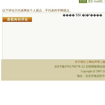
打印
发E-mail给
以下评论只代表网友个人观点，不代表科学网观点。
���� SSI �ļ�ʱ����
|
|
关于我们
网站声明
京ICP备07017567号-12
互联网新闻信息服
Copyright @ 2007-
地址：北京市海淀区中关村