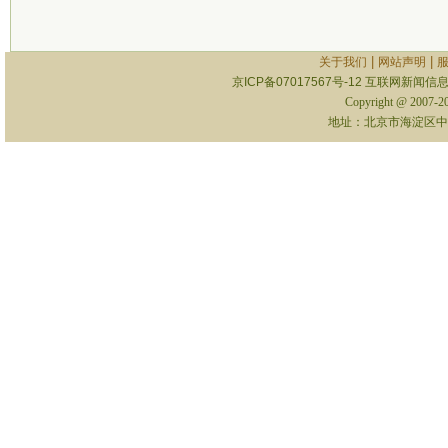
|
|
关于我们
网站声明
京ICP备07017567号-12
互联网新闻信息服
Copyright @ 2007-
地址：北京市海淀区中关村