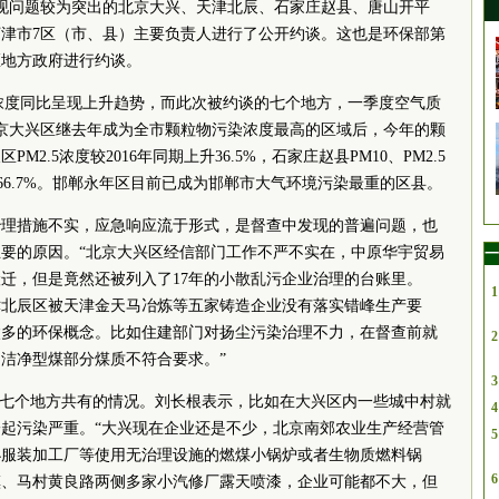
现问题较为突出的北京大兴、天津北辰、石家庄赵县、唐山开平
津市7区（市、县）主要负责人进行了公开约谈。这也是环保部第
区地方政府进行约谈。
.5浓度同比呈现上升趋势，而此次被约谈的七个地方，一季度空气质
北京大兴区继去年成为全市颗粒物污染浓度最高的区域后，今年的颗
2.5浓度较2016年同期上升36.5%，石家庄赵县PM10、PM2.5
和66.7%。邯郸永年区目前已成为邯郸市大气环境污染最重的区县。
治理措施不实，应急响应流于形式，是督查中发现的普遍问题，也
要的原因。“北京大兴区经信部门工作不严不实在，中原华宇贸易
一
搬迁，但是竟然还被列入了17年的小散乱污企业治理的台账里。
1
1日，天津北辰区被天津金天马冶炼等五家铸造企业没有落实错峰生产要
太多的环保概念。比如住建部门对扬尘污染治理不力，在督查前就
2
洁净型煤部分煤质不符合要求。”
3
这七个地方共有的情况。刘长根表示，比如在大兴区内一些城中村就
4
起污染严重。“大兴现在企业还是不少，北京南郊农业生产经营管
5
小服装加工厂等使用无治理设施的燃煤小锅炉或者生物质燃料锅
6
镇、马村黄良路两侧多家小汽修厂露天喷漆，企业可能都不大，但