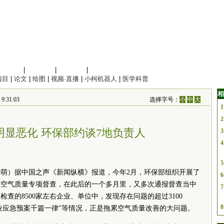
信息科学
|
地球科学
|
数理科学
|
管理综合
项目
|
论文
|
绘图
|
视频·直播
|
小柯机器人
|
医学科普
相
:31:03
选择字号：
小
中
大
1
2
明显恶化 环保部约谈7地负责人
3
4
5
希萌）据中国之声《新闻纵横》报道，今年2月，环保部组织开展了
6
度空气质量专项督查，在此后的一个多月里，又多次通报督查当中
7
查的8500家左右企业、单位中，发现存在问题的超过3100
8
企业应急预案千篇一律”等情况，正是拖累空气质量改善的大问题。