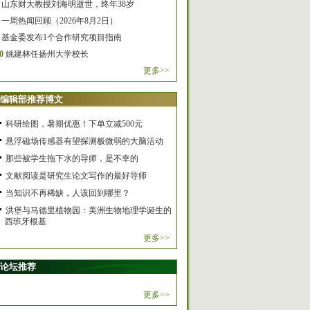
山东财大教授刘海明逝世，终年38岁
一周热闻回顾（2026年8月2日）
基金委发布1个合作研究项目指南
0
姚建林任扬州大学校长
更多>>
编辑部推荐博文
科研绘图，暑期优惠！下单立减500元
悬浮磁场传感器有望探测极微弱的大脑活动
那些被学生拖下水的导师，是不幸的
文献阅读是研究生论文写作的最好导师
当知识不再稀缺，人该回到哪里？
洪堡与马德里植物园：美洲生物地理学诞生的
西班牙根基
更多>>
论坛推荐
更多>>