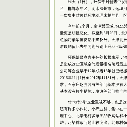
昨天（1日），环保部对督查中发
区、邯郸永年区、衡水深州市，运城河
一次集中对位处环境治理末梢的县、
今年前2个月，京津冀区域PM2
量更是明显恶化。截至到3月26日，
粒物污染浓度仍然不降反升。天津北辰区PM
浓度均值比去年同期分别上升55.6%
环保部督查办主任刘长根表示，
是造成这些区域空气质量排名落后最主
公司等企业早于12年或者13年就已经
2016年11月1日至2017年1月3
求，石家庄赵县各有关部门基本没有
基本没有抑尘措施，发改等部门推广的
对“散乱污”企业重视不够，也是
还有许多小作坊、小产业群，集中在一
理中心、北辛屯村多家废品收购站和
炉，污染排放问题比较突出。北臧村