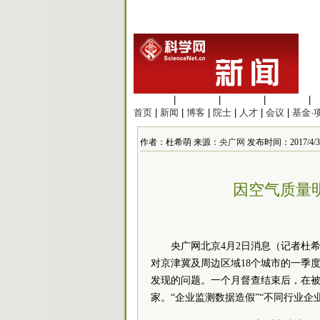
生命科学
|
医学科学
|
化学科学
|
工程材料
|
首页
|
新闻
|
博客
|
院士
|
人才
|
会议
|
基金·
作者：杜希萌 来源：
央广网
发布时间：2017/4/3 9
因空气质量
央广网北京4月2日消息（记者杜
对京津冀及周边区域18个城市的一季
发现的问题。一个月督查结束后，在被检
家。“企业监测数据造假”“不同行业