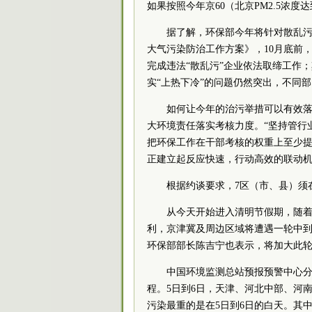
如果按照今年京60（北京PM2.5浓度
据了解，环保部今年将针对散乱污
大气污染防治工作方案》，10月底前
完成违法“散乱污”企业依法取缔工作
实“上热下冷”的问题仍然突出，不同
如何让今年的治污举措可以有效
大环境责任落实考核力度。“坚持管行
把环保工作在干部考核的权重上至少
正建立起反应快速，行动高效的联动机
根据约谈要求，7区（市、县）须
从今天开始进入清明节假期，随
利，京津冀及周边区域将遭遇一轮中到
环保部部长陈吉宁也表示，将加大此
中国环境监测总站预报预警中心分
程。5日到6日，天津、河北中部、河
污染最重的是在5日到6日的白天。其