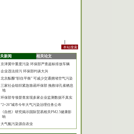
站内规定
|
手机版
关新闻
相关论文
京津冀中重度污染 环保部严查超标排放车辆
企业违法排污 环保部约谈大兴
北京酝酿“职住平衡” 可减少交通拥堵空气污染
三家社会组织紧急致函环保部 挽救绿孔雀栖息
地
环保部专项督查发现多家企业监测数据不真实
“2+26”城市今年大气污染治理任务公布
《自然》研究揭示国际贸易相关PM2.5健康影
响
大气氨污染源自农业