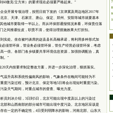
7
达到60微克/立方米）的要求现在必须要严格起来。”
8
企业开展专项治理，按照日前下发的《京津冀及周边地区2017年
9
，北京、天津、石家庄、唐山、保定、郑州、安阳等城市就要基本
1
；其他城市要取缔一半以上。而从环保部通报情况来看，环保责任落
部门之间推诿扯皮，职责不清，使得治理措施效果大打折扣。
落到实处。坐在被约谈席的赵县县长高楠承诺，将利用多种形式加
业必须管环保，管业务必须管环保，管生产经营必须管环保，考虑
提高一倍。各部门各乡镇要共享环境信息资源，加强协调配合，真
制。”
在20天内按要求制定整改方案，并进一步深化治理，狠抓落实。
着气温升高和系统性偏南风的影响，气象条件在晚间可能转为不
重度污染过程，预计北京、保定等地5日将会出现短时重度污染。
轮污染天气期间，对重点城市的督查、曝光力度。
析员刘冰介绍，3日到5日，北京可能出现中度及以上的污染过
南北部和山西南部的部分城市可能出现中度污染。北京地区应该是
中存在一定的不确定性，4日受到弱降水的影响，河南北部、山东大