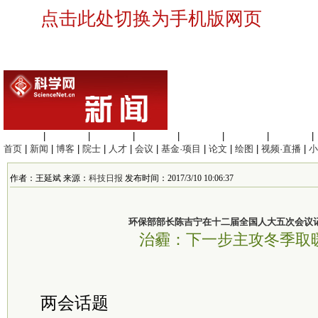
点击此处切换为手机版网页
生命科学
|
医学科学
|
化学科学
|
工程材料
|
信息科学
|
地球科学
|
数理科学
|
首页
|
新闻
|
博客
|
院士
|
人才
|
会议
|
基金·项目
|
论文
|
绘图
|
视频·直播
|
小
作者：王延斌 来源：
科技日报
发布时间：2017/3/10 10:06:37
环保部部长陈吉宁在十二届全国人大五次会议
治霾：下一步主攻冬季取
两会话题