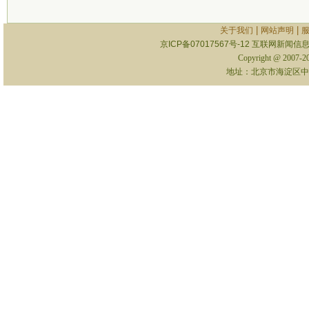
|
|
关于我们
网站声明
京ICP备07017567号-12
互联网新闻信息服
Copyright @ 2007-
地址：北京市海淀区中关村