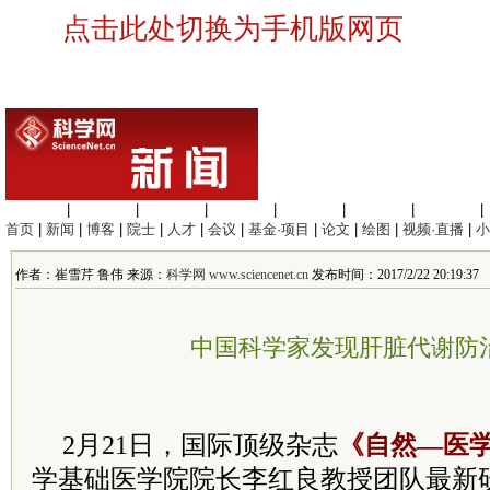
点击此处切换为手机版网页
生命科学
|
医学科学
|
化学科学
|
工程材料
|
信息科学
|
地球科学
|
数理科学
|
首页
|
新闻
|
博客
|
院士
|
人才
|
会议
|
基金·项目
|
论文
|
绘图
|
视频·直播
|
小
作者：崔雪芹 鲁伟 来源：
科学网 www.sciencenet.cn
发布时间：2017/2/22 20:19:37
中国科学家发现肝脏代谢防
2月21日，国际顶级杂志
《自然—医
学基础医学院院长李红良教授团队最新