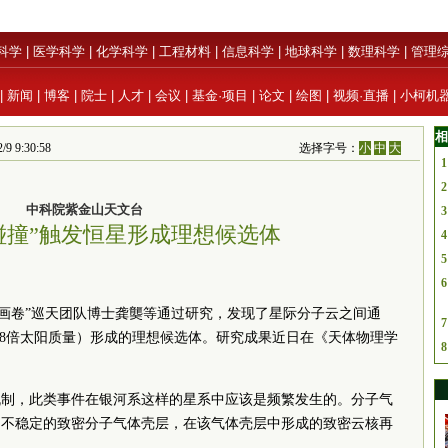
科学
|
医学科学
|
化学科学
|
工程材料
|
信息科学
|
地球科学
|
数理科学
|
管理
|
新闻
|
博客
|
院士
|
人才
|
会议
|
基金·项目
|
论文
|
绘图
|
视频·直播
|
小柯机
相
 9:30:58
选择字号：
小
中
大
1
2
中科院紫金山天文台
3
碰撞”触发恒星形成理想候选体
4
5
6
河画卷”巡天团队博士龚龑等通过研究，发现了星际分子云之间通
7
于8倍太阳质量）形成的理想候选体。研究成果近日在《天体物理学
8
机制，此类事件在银河系这样的星系中应该是频繁发生的。分子气
力不稳定的致密分子气体壳层，在该气体壳层中形成的致密云核再