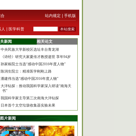
综合
站内规定
|
手机版
器人
|
医学科普
关新闻
相关论文
中央民族大学新校区选址丰台青龙湖
《诗经》研究大家夏传才教授逝世 享年94岁
孙家栋院士当选“感动中国2016年度人物”
陈润生院士：精准医学刚刚上路
潘建伟当选“感动中国2016年度人物”
大洋钻探：推动我国科学家深入研读“南海天
书”
我国科学家主导第三次南海大洋钻探
日本首个太空垃圾收集器实验未果
图片新闻