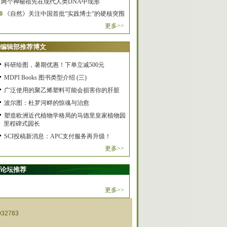
两个神秘祖先在现代人类DNA中现形
0
《自然》关注中国首批“实践博士”的硬核突围
更多>>
编辑部推荐博文
科研绘图，暑期优惠！下单立减500元
MDPI Books 图书类型介绍 (三)
广泛使用的聚乙烯塑料可能会损害你的肝脏
波尔图：杜罗河畔的惊魂与治愈
塑造欧洲近代植物学格局的马德里皇家植物园
里程碑式园长
SCI投稿新消息：APC支付服务再升级！
更多>>
论坛推荐
更多>>
32783