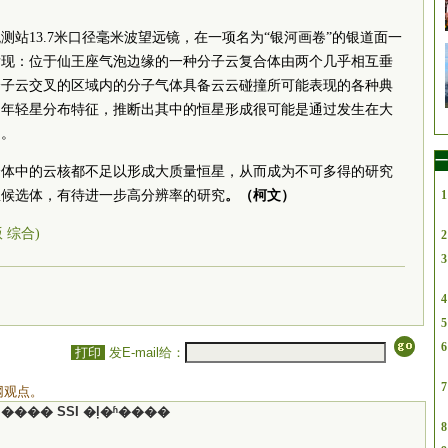
站13.7米口径毫米波望远镜，在一项名为“银河画卷”的银道面一
发现：位于仙王座气泡边缘的一种分子云复合体由两个几乎相互垂
分子云交叉的区域内的分子气体具备云云碰撞所可能表现的各种典
的年轻星分布特征，推断出其中的恒星形成很可能是通过发生在大
的。
一
合体中的云核都不足以形成大质量恒星，从而成为不可多得的研究
想候选体，有待进一步高分辨率的研究
。（柯文）
1
版 综合)
2
3
4
5
6
打印
发E-mail给：
7
网观点。
���� SSI �ļ�ʱ����
8