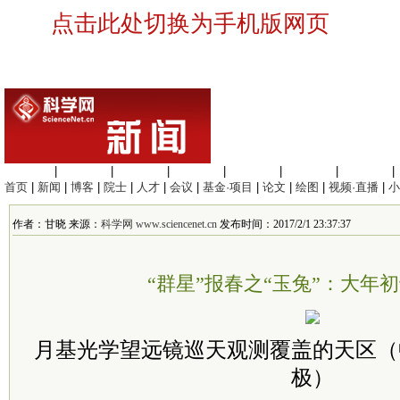
点击此处切换为手机版网页
生命科学
|
医学科学
|
化学科学
|
工程材料
|
信息科学
|
地球科学
|
数理科学
|
首页
|
新闻
|
博客
|
院士
|
人才
|
会议
|
基金·项目
|
论文
|
绘图
|
视频·直播
|
小
作者：甘晓 来源：
科学网 www.sciencenet.cn
发布时间：2017/2/1 23:37:37
“群星”报春之“玉兔”：大年
月基光学望远镜巡天观测覆盖的天区（
极）