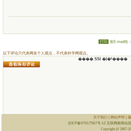
打印
发E-mail给
以下评论只代表网友个人观点，不代表科学网观点。
���� SSI �ļ�ʱ����
|
|
关于我们
网站声明
京ICP备07017567号-12
互联网新闻信息服
Copyright @ 2007-