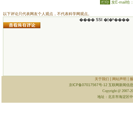
打印
发E-mail给
以下评论只代表网友个人观点，不代表科学网观点。
���� SSI �ļ�ʱ����
|
|
关于我们
网站声明
京ICP备07017567号-12
互联网新闻信息服
Copyright @ 2007-
地址：北京市海淀区中关村