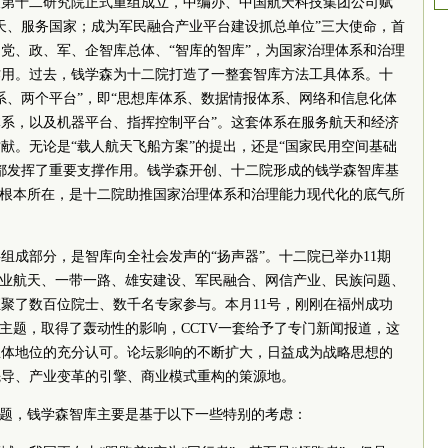
航天第十二研究院正式重组成立，中编办、中国航天科技集团公司赋
天、服务国家；成为军民融合产业平台建设抓总单位”三大使命，首
党、政、军、企智库总体、“智库的智库”，为国家治理体系和治理
作用。过去，钱学森为十二院打造了一整套智库方法工具体系。十
系、两个平台”，即“思想库体系、数据情报体系、网络和信息化体
系，以及机器平台、指挥控制平台”。这套体系在服务航天和经济
献。无论是“载人航天飞船方案”的提出，还是“国家民用空间基础
都发挥了重要支撑作用。钱学森开创、十二院形成的钱学森智库基
的根本所在，是十二院助推国家治理体系和治理能力现代化的底气所
组成部分，是智库向全社会发声的“扬声器”。十二院已举办11期
商业航天、一带一路、雄安建设、军民融合、网信产业、民族问题、
聚了数百位院士、数千名专家参与。本月11号，刚刚在福州成功
为主题，取得了轰动性的影响，CCTV一套给予了专门新闻报道，这
总体地位的充分认可。论坛影响的不断扩大，日益成为战略思想的
先导、产业变革的引擎、商业模式重构的策源地。
主题，钱学森智库主要是基于以下一些特别的考虑：