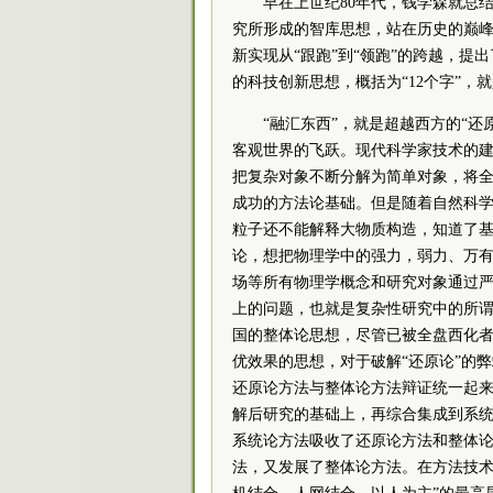
早在上世纪80年代，钱学森就总结
究所形成的智库思想，站在历史的巅
新实现从“跟跑”到“领跑”的跨越，
的科技创新思想，概括为“12个字”，
“融汇东西”，就是超越西方的“还
客观世界的飞跃。现代科学家技术的建
把复杂对象不断分解为简单对象，将全
成功的方法论基础。但是随着自然科学
粒子还不能解释大物质构造，知道了基
论，想把物理学中的强力，弱力、万
场等所有物理学概念和研究对象通过
上的问题，也就是复杂性研究中的所谓
国的整体论思想，尽管已被全盘西化
优效果的思想，对于破解“还原论”的
还原论方法与整体论方法辩证统一起
解后研究的基础上，再综合集成到系
系统论方法吸收了还原论方法和整体
法，又发展了整体论方法。在方法技术