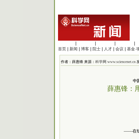
生命科学
|
医学科学
|
化学科学
|
工程材料
|
首页
|
新闻
|
博客
|
院士
|
人才
|
会议
|
基金·
作者：薛惠锋 来源：
科学网 www.sciencenet.cn
发
中
薛惠锋：
——在