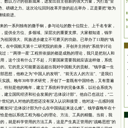
载体、数以万计的创新成果，迸发出自主创新的强大力量，为打造“全
7
势、磅礴之力。这次论坛回到改革开放的起点举办，正是要把“敢为
8
继续前进。
9
年来的一系列独有的撒手锏，参与论坛的数十位院士、上千名专家，
1
界，提供全方位、多领域、深层次的重要支撑。大家都知道，钱学
为祖国强大、民族进步建立不可磨灭的功勋。已举办了11期的“钱
年代，在中国航天第十二研究院的前身，开创并主持的“系统学讨论
说过：“‘两弹一星’工程所依据的都是成熟的理论，我只是把别人和
来用，这个没有什么了不起，只要国家需要我就应该这样做，系统
的。它的意义可能要远远超出我对中国航天的贡献。”钱学森一生
思想，他称之为“中国人的发明”、“前无古人的方法”、“是我们
航天实践、晚年30年学术研究，开创了一套既有中国特色，又有普遍
术。特别是他的晚年，建立了系统科学的完备体系，以社会系统为
，建立国民经济和社会发展的“总体设计部”。他自己也说过，“二
十世纪的人对他的思想还没有深入认识和接受，他对这一点感到很
断发问“总体设计部为什么在中国搞起来这么难”。钱学森晚年在十
恰恰是他以系统工程为核心的理论、方法、工具的精髓。当前，我
的，就是科学管用的方法工具，这是产生真正管用的“战略思想”的