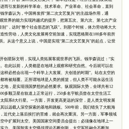
，进而引发新的科学革命、技术革命、产业革命、社会革命，直到
钱学森认为，中国将发挥“第二次文艺复兴”的主战场作用，通
客观世界的能力实现跨越式的提升，把第五次、第六次、第七次产业
差别”，达到“整个社会形态的飞跃”。到那个时候，体力劳动将大大
造性劳动，人类文化发展将空前加速，实现恩格斯在100多年前所
飞跃。从这个意义上说，中国是实现“第二次文艺复兴”的起点，让世
、开创星际文明，实现人类拓展客观世界的飞跃。钱学森说过：“实
件。在此以前，人类都是在地球上观察和研究自然。今后就可以在
这样必然会出现一个科学上大发展、大创造的时期”。站在太空的
式都将被颠覆。正所谓地球是人类的摇篮，但人类不可能永远生活
之地，是实现强国梦想的必然要求。纵观国际大势，全球共有12
00多颗卫星在轨道上正常运行，250多名宇航员曾在太空生活工
太阳系8大行星。一方面，开发更高更远的深空，是人类文明发展
其以远载人深空探索的基地和跳板。500年前，我们错失了大航海
”，近代史上落后挨打的苦难，就会再次重演。另一方面，军事领域
、空中扩展到太空。美国国家空间委员会提出：必须像在地球上一
空实力。美国智库太空慑战理论不断创新，太空军民融合不断加