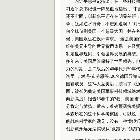
习近平总书记指出：在一些科技领域
习近平总书记也一阵见血地指出，“中
还不牢固，创新水平还存在明显差距
争，犹如逆水行舟，不进则退啊！”对
何全球仅剩美国一个超级大国，并在各
候，美国永远在设计需求。”这是美国
维护美元主导的世界货币体系，在经贸
制定世界规则、引领世界发展的典型。
多年来，美国尽管保持了世界领先，
力的时期，是二战后的40年代到50年代
询团”，对冯·布劳恩等126名德国
国籍成员。这34人返美后，撰写了《
图，被誉为奠定美国军事科技领域绝
向新高度》报告13卷中的7卷。美国
分肯定与赞扬。后来，准确预测抗美援
学森所在的这个科学考察团，可以说
的战略科学家的远见，没有一种“敢为天
创新就永远无法实现从“跟跑”到“领跑