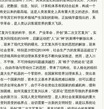
层次的智慧指明了方向。其实质是把机器的逻辑思维优势、人类的
一起，把数据、信息、知识、计算机体系有机结合起来，构成一个
在有史以来的最高端。这是人类发展史上具有重大意义的进步。系统
科学等其它科学技术领域产生深刻的影响。正如钱学森指出的，系
科学革命，是人类认识客观世界的重大飞跃。
文艺复兴引发的科学、技术、产业革命，开创“第二次文艺复兴”，实
兴到现在的500年，启蒙运动把“人”从“神”的束缚中解放出来，
来，迎来了现代文明的曙光。文艺复兴所引发的思想的解放，迎来
社会变革。特别是20世纪的100年，社会生产力的发展远远超过了
经济格局和全球治理体系变革也不断向纵深推进。然而，进入21
、不平衡、不可持续的问题越演越烈，其“根子”仍然处在“还原
上，自由市场与劳动分工的思想，带来了结构化、非人格化的组织
了庞大生产机器的一个零部件。在国家和世界治理体系上，突出表
。在一个国家内部，资本主义基本矛盾虽然难以根除，但可以通过
在经济全球化条件下，由于不存在类似主权国家的权威机构，缓和
加困难。如何克服文艺复兴以来，“还原论”思想所导致的矛盾和弊
社会的新方法，实现人类文明的转型，是人类社会发展面临的重大
量变到质变的临界点，迫切需要一次新的文明转型，就是以系统论
为方法，开创“第二次文艺复兴”。基本过程是：经济社会的发展瓶