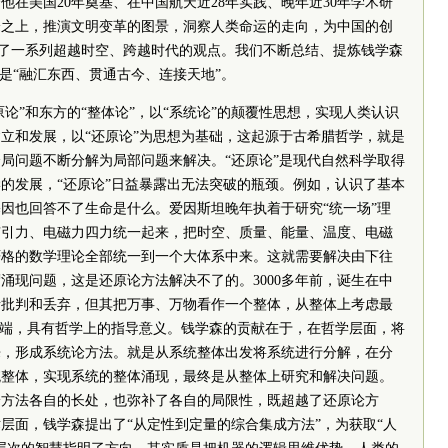
他在美国20年奠基、在中国航天近28年实践、晚年近30年学术研
峰之上，推演文明变革的图景，洞察人类命运的走向，为中国的创
提出了一系列超越时空、跨越时代的观点。我们不断总结、提炼钱学森
就是“融汇东西、贯通古今、连接天地”。
原论”和东方的“整体论”，以“系统论”的颠覆性思想，实现人类认识
立和发展，以“还原论”为思想为基础，这起源于古希腊哲学，就是
局问题不断分解为局部问题来解决。“还原论”是现代自然科学取得
的发展，“还原论”日益暴露出无法突破的瓶颈。例如，认识了基本
因也回答不了生命是什么。爱因斯坦晚年执着于研究“统一场”理
有引力、电磁力四力统一起来，把时空、质量、能量、温度、电磁
严格的数学理论全部统一到一个大体系中来。这就需要解决由下往
涌现问题，这是还原论方法解决不了的。3000多年前，诞生在中
者批判和丢弃，但其把万事、万物看作一个整体，从整体上考虑最
弊端，具有哲学上的指导意义。钱学森的贡献在于，在哲学层面，将
来，形成系统论方法。就是从系统整体出发将系统进行分解，在分
统整体，实现系统的整体涌现，最终是从整体上研究和解决问题。
论方法各自的长处，也弥补了各自的局限性，既超越了还原论方
层面，钱学森提出了“从定性到定量的综合集成方法”，为获取“人