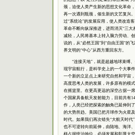
颈，迫使人类产生新的思想文化革命
再一次遇到瓶颈，催生新的文艺复兴。
过“系统论”的发展应用，使人类改造
革命不断向纵深推进，进而消灭“三大
减轻，人民将基本上转入脑力劳动、创
说的，从“必然王国”到“自由王国”的
界文明的“中心”从西方重回东方。
“连接天地”，就是超越地球束缚
现宇宙航行，是科学史上的一个大事
一个新的立足点上来研究自然和宇宙，
高度思考人类的发展，许多原有的模
在摇篮里。在更高更远的深空占据一席
个国家具备航天发射能力，目前共有14
作，人类已经把探索的触角已延伸到了
的大势所趋。美国已把月球作为火星及
时代。如果我们再次错失“大航天时代
也不可逆转向前延伸，由陆地、海洋
样占据统治地位，必须发展和彰显太