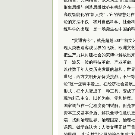
机结合、人网结合、以人为主”的最高
形象思维与创造思维优势有机结合在
高度智能化的“新人类”，它的智慧处
论的方法不仅，将对自然科学、社会
统科学的出现，是一场诞生在中国的
“贯通古今”，就是超越500年前
现人类改造客观世界的飞跃。欧洲文艺复
把生产力从封建社会的束缚中解放出
了一波又一波的科技革命、产业革命、
以往数千年人类历史发展的总和，世界
世纪，西方文明开始备受挑战，不平等
论”这一逻辑本源上。在经济社会发展
形式，把个人变成了一种工具、变成
现为利己主义、以邻为壑、零和博弈
国家调节在一定程度得到缓解。但是
资本主义基本矛盾、解决全球性危机更
端，找到治理世界、治理国家、治理
课题。钱学森认为：人类文明正处于
的思想，以“定性到定量的综合集成”