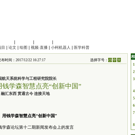
信息科学
|
地球科学
|
数理科学
|
管理综合
项目
|
论文
|
绘图
|
视频·直播
|
小柯机器人
|
医学科普
相
布时间：2017/12/22 16:27:17
选择字号：
小
中
大
1
2
国航天系统科学与工程研究院院长
3
用钱学森智慧点亮“创新中国”
4
融汇东西 贯通古今 连接天地
5
6
7
用钱学森智慧点亮“创新中国”
8
钱学森论坛第十二期新闻发布会上的发言