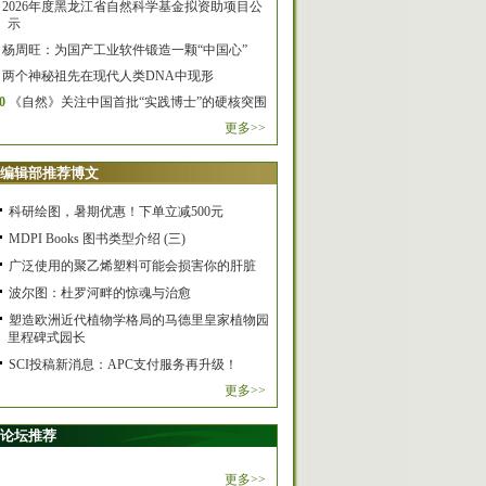
2026年度黑龙江省自然科学基金拟资助项目公
示
杨周旺：为国产工业软件锻造一颗“中国心”
两个神秘祖先在现代人类DNA中现形
0
《自然》关注中国首批“实践博士”的硬核突围
更多>>
编辑部推荐博文
科研绘图，暑期优惠！下单立减500元
MDPI Books 图书类型介绍 (三)
广泛使用的聚乙烯塑料可能会损害你的肝脏
波尔图：杜罗河畔的惊魂与治愈
塑造欧洲近代植物学格局的马德里皇家植物园
里程碑式园长
SCI投稿新消息：APC支付服务再升级！
更多>>
论坛推荐
更多>>