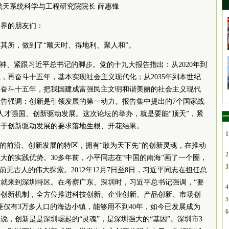
航天系统科学与工程研究院院长 薛惠锋
闻界的朋友们：
其所，做到了“顺天时、得地利、聚人和”。
精神、紧跟习近平总书记的脚步。党的十九大报告指出：从2020年到
上，再奋斗十五年，基本实现社会主义现代化；从2035年到本世纪
再奋斗十五年，把我国建成富强民主文明和谐美丽的社会主义现代
告强调：创新是引领发展的第一动力。报告集中提出的7个国家战
人才强国、创新驱动发展。这次论坛的举办，就是要能“顶天”，紧
一
关于创新驱动发展的要求落地生根、开花结果。
1
放的前沿、创新发展的特区，拥有“敢为天下先”的创新灵魂，在推动
2
大的实践优势。30多年前，小平同志在“中国的南海”画了一个圈，
3
前无古人的伟大探索。2012年12月7日至8日，习近平同志在担任总
就来到深圳特区。在考察广东、深圳时，习近平总书记强调，“要
4
善创新机制，全方位推进科技创新、企业创新、产品创新、市场创
5
座仅有3万多人口的海边小镇，能够用不到40年，如今已发展成为
6
说，创新是是深圳崛起的“灵魂”，是深圳强大的“基因”。深圳市3