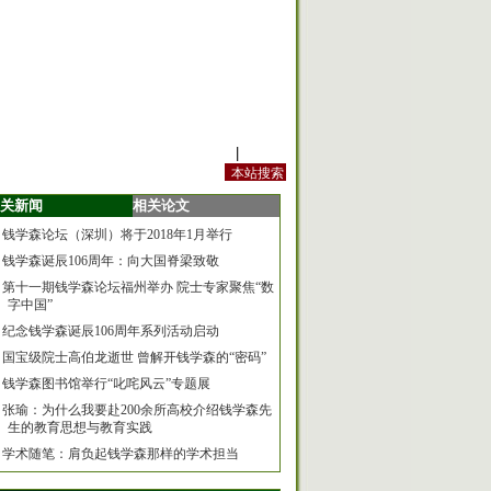
站内规定
|
手机版
关新闻
相关论文
钱学森论坛（深圳）将于2018年1月举行
钱学森诞辰106周年：向大国脊梁致敬
第十一期钱学森论坛福州举办 院士专家聚焦“数
字中国”
纪念钱学森诞辰106周年系列活动启动
国宝级院士高伯龙逝世 曾解开钱学森的“密码”
钱学森图书馆举行“叱咤风云”专题展
张瑜：为什么我要赴200余所高校介绍钱学森先
生的教育思想与教育实践
学术随笔：肩负起钱学森那样的学术担当