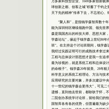
万多家科技型企业、1600多家创新
球创新之都、创客之城”积蓄了千钧之
天下先的精神”传承下去，不忘初心、
“聚人和”，是指钱学森智库数十
能为深圳特区继续领跑中国、领先世
森是我国杰出的科技大师、思想大家，
学森论坛”，缘起于钱学森上世纪80
班”。在主持这个讨论班期间，钱学森
我经过实践证明可行的成熟技术拿过
工程与总体设计部思想才是我一生追求
最为珍视的，就是系统工程和总体设计部
的命根子”。钱学森20年留美、28年
科学意义的系统工程理论、方法与技
应用研究的主要对象，并多次建议中央
十一世纪的钱学森会更伟大”，可见二
遗憾，直到他去世前，都耿耿于怀，不
二院创办系统学讨论班，留给我们的
国智库各有各的优势，但普遍最为缺少