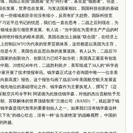
，我国正在由“跟跑着”变为“同行者”，甚至是“领跑者”。但是，
国在发展，世界也在发展。与发达国家相比，我国科技创新的基础
，在一些领域差距非但没有缩小，反而有扩大趋势。国际科技竞
于习近平总书记的忧思，我们也一直在思考，二战之后到现在，为
领域全面引领世界发展。有人说：“当中国在为需求生产产品的时
保持绝对领先的根本原因。美国在政治上操纵“联合国”，在经济上
上控制以WTO为代表的世界贸易体系，这些都是以美国为主导，
但是今天，美国也在反思自身的发展道路。有人认为，二战后70
但国家的创新动力、创新活力已经不如当初；美国真正最富有创造
中期。20世纪40年代，二战胜利前夕，美军组成了34人的“科学咨
导弹专家开展了技术情报审讯。钱学森正式这个咨询团中唯一一位非美
迈向新高度》报告。这个报告勾画了战后50年美国航空航天发展蓝
对领先地位的基础理论之作。钱学森作为主要执笔人，撰写了《迈
陆军航空兵司令亨利·阿诺德为此致信钱学森，对他的杰出贡献给予充
朝、苏联解体的世界顶级智库“兰德公司（RAND）”，就起源于钱
，钱学森是现代智库的重要创始人之一。如果我们没有钱学森这样
下先”的雄心壮志，没有一种“会当凌绝顶”的战略视野， 中国的
”的跨越。