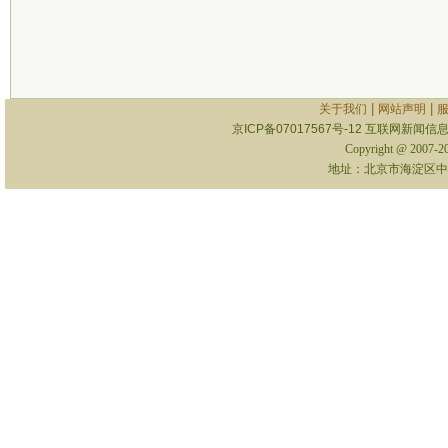
|
|
关于我们
网站声明
京ICP备07017567号-12
互联网新闻信息服
Copyright @ 2007-
地址：北京市海淀区中关村