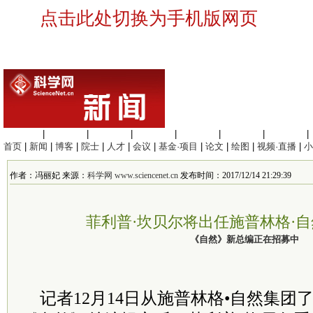
点击此处切换为手机版网页
生命科学
|
医学科学
|
化学科学
|
工程材料
|
信息科学
|
地球科学
|
数理科学
|
首页
|
新闻
|
博客
|
院士
|
人才
|
会议
|
基金·项目
|
论文
|
绘图
|
视频·直播
|
小
作者：冯丽妃 来源：
科学网 www.sciencenet.cn
发布时间：2017/12/14 21:29:39
菲利普·坎贝尔将出任施普林格·
《自然》新总编正在招募中
记者12月14日从施普林格•自然集团