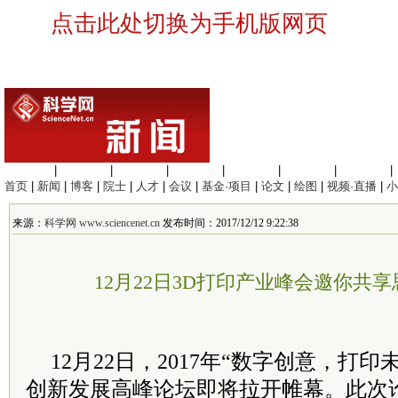
点击此处切换为手机版网页
生命科学
|
医学科学
|
化学科学
|
工程材料
|
信息科学
|
地球科学
|
数理科学
|
首页
|
新闻
|
博客
|
院士
|
人才
|
会议
|
基金·项目
|
论文
|
绘图
|
视频·直播
|
小
来源：
科学网 www.sciencenet.cn
发布时间：2017/12/12 9:22:38
12月22日3D打印产业峰会邀你共
12月22日，2017年“数字创意，打印
创新发展高峰论坛即将拉开帷幕。此次