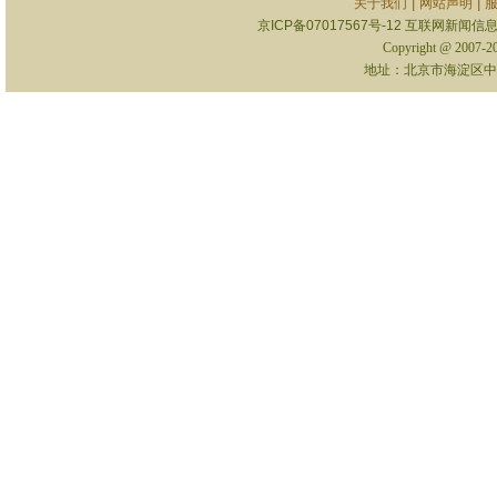
|
|
关于我们
网站声明
京ICP备07017567号-12
互联网新闻信息服
Copyright @ 2007-
地址：北京市海淀区中关村