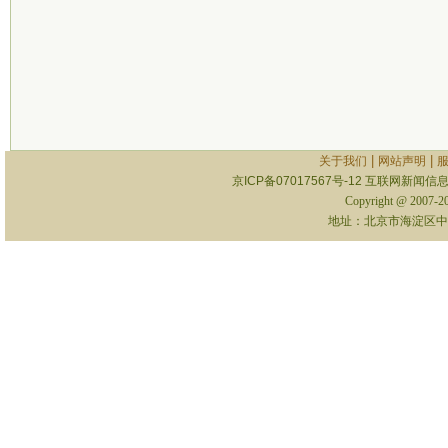
|
|
关于我们
网站声明
京ICP备07017567号-12
互联网新闻信息服
Copyright @ 2007-
地址：北京市海淀区中关村