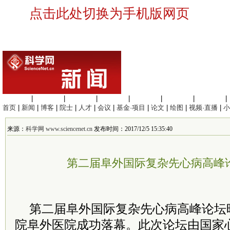
点击此处切换为手机版网页
生命科学
|
医学科学
|
化学科学
|
工程材料
|
信息科学
|
地球科学
|
数理科学
|
首页
|
新闻
|
博客
|
院士
|
人才
|
会议
|
基金·项目
|
论文
|
绘图
|
视频·直播
|
小
来源：
科学网 www.sciencenet.cn
发布时间：2017/12/5 15:35:40
第二届阜外国际复杂先心病高峰
第二届阜外国际复杂先心病高峰论坛
院阜外医院成功落幕。此次论坛由国家