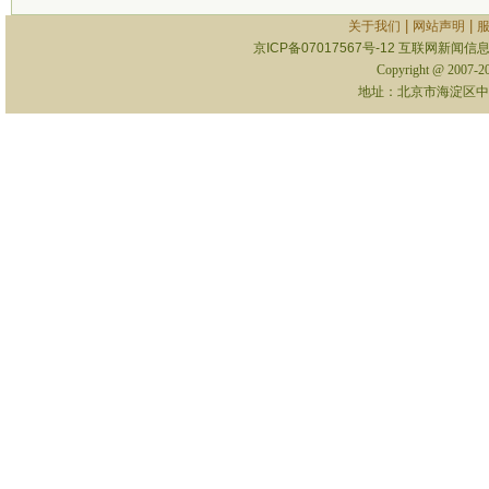
|
|
关于我们
网站声明
京ICP备07017567号-12
互联网新闻信息服
Copyright @ 2007-
地址：北京市海淀区中关村