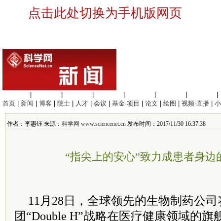
点击此处切换为手机版网页
生命科学
|
医学科学
|
化学科学
|
工程材料
|
信息科学
|
地球科学
|
数理科学
|
首页
|
新闻
|
博客
|
院士
|
人才
|
会议
|
基金·项目
|
论文
|
绘图
|
视频·直播
|
小
作者：李惠钰 来源：
科学网 www.sciencenet.cn
发布时间：2017/11/30 16:37:38
“指尖上的安心”致力成患者身边
11月28日，全球领先的生物制药公
团“Double H”战略在医疗健康领域