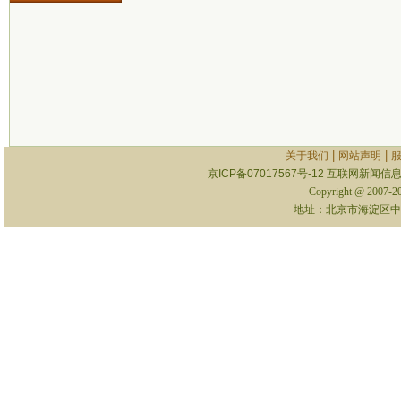
|
|
关于我们
网站声明
京ICP备07017567号-12
互联网新闻信息服
Copyright @ 2007-
地址：北京市海淀区中关村