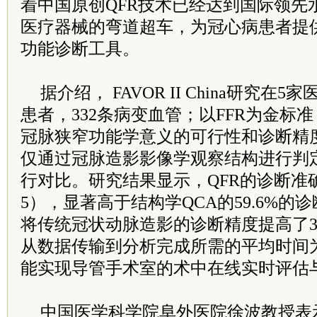
着中国原创QFR技术已经达到国际领先
医疗器械的弯道超车，为冠心病患者提
功能诊断工具。
据介绍， FAVOR II China研究在
患者，332条病变血管；以FFR为金标准
冠脉狭窄功能学意义的可行性和诊断精
仅通过冠脉造影影像学观察结构进行判定
行对比。研究结果显示，QFR的诊断准确
5），显著高于结构学QCA的59.6%的
将传统冠状动脉造影的诊断精度提高了33
从数据传输到分析完成所需的平均时间为4
能实现导管手术室的术中在线实时评估
中国医学科学院阜外医院徐波教授表示，FAV