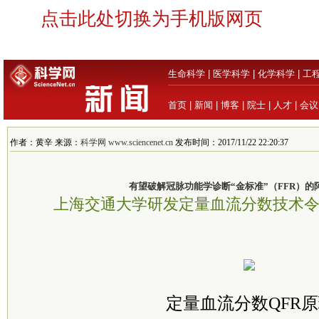
点击此处切换为手机版网页
生命科学
|
医学科学
|
化学科学
|
工
首页
|
新闻
|
博客
|
院士
|
人才
|
会议
作者：黄辛 来源：
科学网 www.sciencenet.cn
发布时间：2017/11/22 22:20:37
有望破解冠脉功能学诊断“金标准”（FFR）的
上海交通大学研发定量血流分数技术
定量血流分数QFR