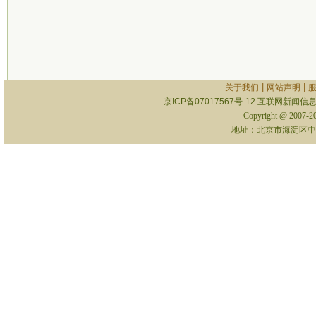
|
|
关于我们
网站声明
京ICP备07017567号-12
互联网新闻信息服
Copyright @ 2007-
地址：北京市海淀区中关村