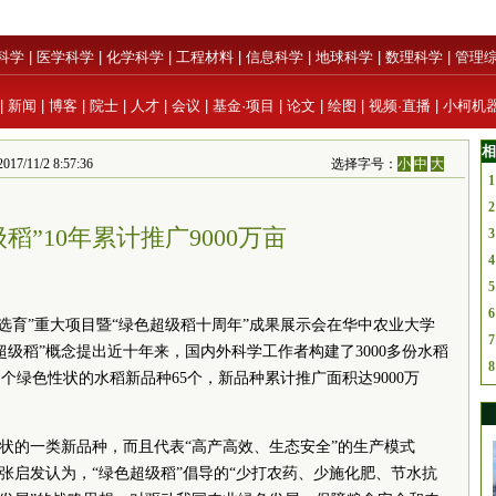
科学
|
医学科学
|
化学科学
|
工程材料
|
信息科学
|
地球科学
|
数理科学
|
管理
|
新闻
|
博客
|
院士
|
人才
|
会议
|
基金·项目
|
论文
|
绘图
|
视频·直播
|
小柯机
相
/11/2 8:57:36
选择字号：
小
中
大
1
2
稻”10年累计推广9000万亩
3
4
5
6
选育”重大项目暨“绿色超级稻十周年”成果展示会在华中农业大学
7
级稻”概念提出近十年来，国内外科学工作者构建了3000多份水稻
8
绿色性状的水稻新品种65个，新品种累计推广面积达9000万
性状的一类新品种，而且代表“高产高效、生态安全”的生产模式
张启发认为，“绿色超级稻”倡导的“少打农药、少施化肥、节水抗