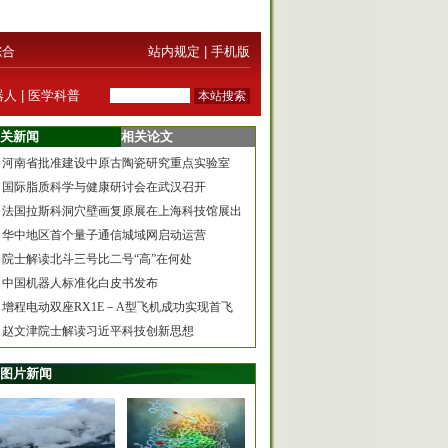
综合
站内规定
|
手机版
器人
|
医学科普
关新闻
相关论文
河南省批准建设中原古陶瓷研究重点实验室
国际脂质科学与健康研讨会在武汉召开
法国拉斯科洞穴壁画复原展在上海科技馆展出
华中地区首个量子通信城域网启动运营
院士解读北斗三号比二号“高”在何处
中国机器人标准化白皮书发布
增程电动双座RX1E－A型飞机成功实现首飞
赵文津院士解读习近平科技创新思想
图片新闻