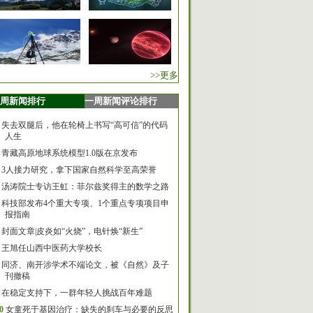
>>更多
周新闻排行
一周新闻评论排行
失去双腿后，他在轮椅上书写“高可信”的代码
人生
青藏高原地球系统模型1.0版在京发布
3人接力研究，拿下国家自然科学至高荣誉
汤涛院士专访王虹：菲尔兹奖得主的数学之路
科技部发布4个重大专项、1个重点专项项目申
报指南
封面文章|皮炎如“火烧”，电针焕“新生”
王旭任山西中医药大学校长
同济、南开涉学术不端论文，被《自然》及子
刊撤稿
在稳定支持下，一群年轻人挑战百年难题
0
女童死于基因治疗：缺失的刹车与必要的反思