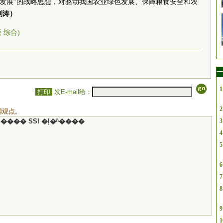
色发展”的战略思想，对驱动我国农业绿色发展、保障粮食安全和农
刘涛）
版 综合)
一
1
打印
发E-mail给：
2
网观点。
���� SSI �ļ�ʱ����
3
4
5
6
7
8
9
1