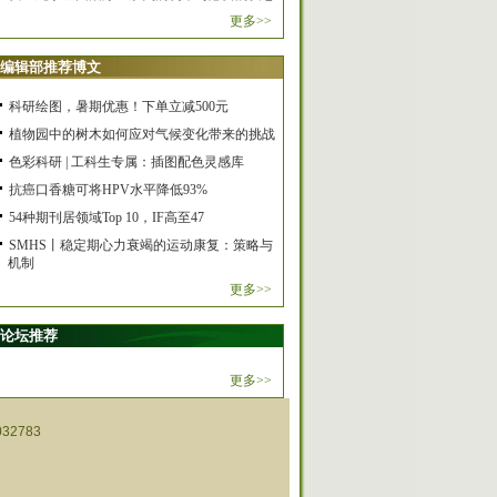
更多>>
编辑部推荐博文
科研绘图，暑期优惠！下单立减500元
植物园中的树木如何应对气候变化带来的挑战
色彩科研 | 工科生专属：插图配色灵感库
抗癌口香糖可将HPV水平降低93%
54种期刊居领域Top 10，IF高至47
SMHS丨稳定期心力衰竭的运动康复：策略与
机制
更多>>
论坛推荐
更多>>
32783