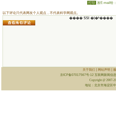
打印
发E-mail给
以下评论只代表网友个人观点，不代表科学网观点。
���� SSI �ļ�ʱ����
|
|
关于我们
网站声明
京ICP备07017567号-12
互联网新闻信息服
Copyright @ 2007-
地址：北京市海淀区中关村