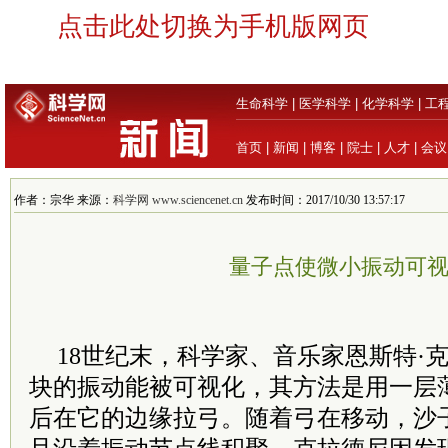
点击此处切换为手机版网页
生命科学
|
医学科学
|
化学科学
|
工
首页
|
新闻
|
博客
|
院士
|
人才
|
会议
作者：宗华 来源：
科学网 www.sciencenet.cn
发布时间：2017/10/30 13:57:17
量子点使微小振动可
18世纪末，科学家、音乐家恩斯特·
块的振动能被可视化，其方法是用一层
后在它的边缘拉弓。随着弓在移动，沙