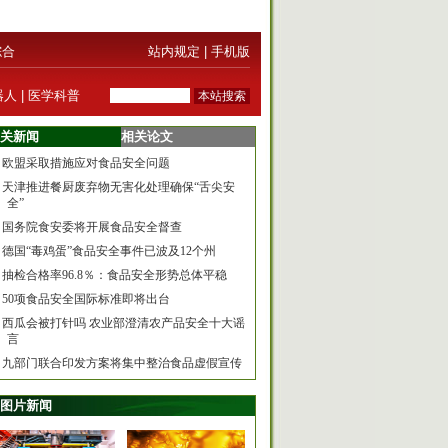
综合
站内规定
|
手机版
器人
|
医学科普
关新闻
相关论文
欧盟采取措施应对食品安全问题
天津推进餐厨废弃物无害化处理确保“舌尖安
全”
国务院食安委将开展食品安全督查
德国“毒鸡蛋”食品安全事件已波及12个州
抽检合格率96.8％：食品安全形势总体平稳
50项食品安全国际标准即将出台
西瓜会被打针吗 农业部澄清农产品安全十大谣
言
九部门联合印发方案将集中整治食品虚假宣传
图片新闻