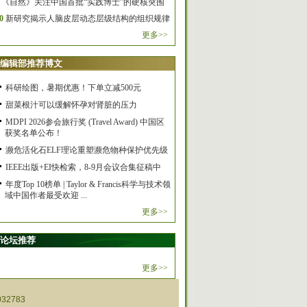
《自然》关注中国首批“实践博士”的硬核突围
0
新研究揭示人脑皮层动态层级结构的组织规律
更多>>
编辑部推荐博文
科研绘图，暑期优惠！下单立减500元
甜菜根汁可以缓解怀孕对肾脏的压力
MDPI 2026参会旅行奖 (Travel Award) 中国区
获奖名单公布！
濒危活化石ELF理论重塑濒危物种保护优先级
IEEE出版+EI快检索，8-9月会议合集征稿中
年度Top 10榜单 | Taylor & Francis科学与技术领
域中国作者最受欢迎 ...
更多>>
论坛推荐
更多>>
32783