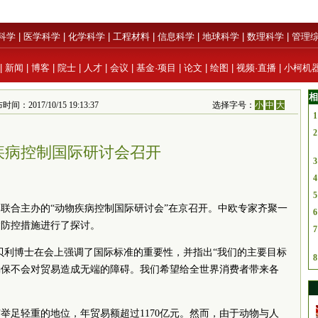
科学
|
医学科学
|
化学科学
|
工程材料
|
信息科学
|
地球科学
|
数理科学
|
管理
|
新闻
|
博客
|
院士
|
人才
|
会议
|
基金·项目
|
论文
|
绘图
|
视频·直播
|
小柯机
相
间：2017/10/15 19:13:37
选择字号：
小
中
大
1
2
疾病控制国际研讨会召开
3
4
5
联合主办的“动物疾病控制国际研讨会”在京召开。中欧专家齐聚一
6
病防控措施进行了探讨。
7
贝利博士在会上强调了国际标准的重要性，并指出“我们的主要目标
8
确保不会对贸易造成无端的障碍。我们希望给全世界消费者带来各
举足轻重的地位，年贸易额超过1170亿元。然而，由于动物与人