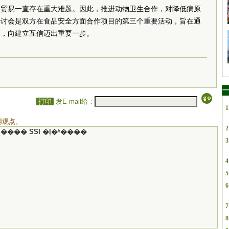
品贸易一直存在重大难题。因此，推进动物卫生合作，对降低病原
研讨会是双方在食品安全方面合作项目的第三个重要活动，旨在通
策，向建立互信迈出重要一步。
一
打印
发E-mail给：
1
网观点。
2
���� SSI �ļ�ʱ����
3
4
5
6
7
8