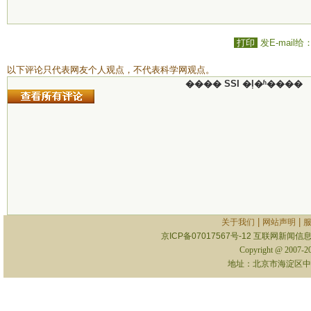
打印
发E-mail给
以下评论只代表网友个人观点，不代表科学网观点。
���� SSI �ļ�ʱ����
|
|
关于我们
网站声明
京ICP备07017567号-12
互联网新闻信息服
Copyright @ 2007-
地址：北京市海淀区中关村