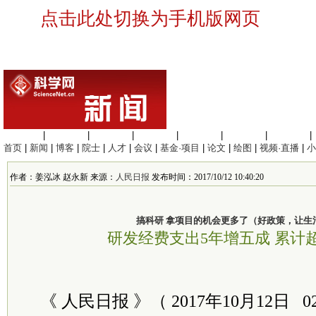
点击此处切换为手机版网页
生命科学
|
医学科学
|
化学科学
|
工程材料
|
信息科学
|
地球科学
|
数理科学
|
首页
|
新闻
|
博客
|
院士
|
人才
|
会议
|
基金·项目
|
论文
|
绘图
|
视频·直播
|
小
作者：姜泓冰 赵永新 来源：
人民日报
发布时间：2017/10/12 10:40:20
搞科研 拿项目的机会更多了（好政策，让生
研发经费支出5年增五成 累计超
《 人民日报 》（ 2017年10月12日 0