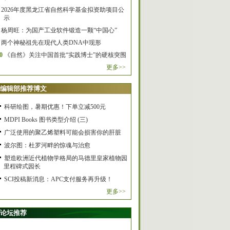
2026年度黑龙江省自然科学基金拟资助项目公
示
杨周旺：为国产工业软件锻造一颗“中国心”
两个神秘祖先在现代人类DNA中现形
0
《自然》关注中国首批“实践博士”的硬核突围
更多>>
编辑部推荐博文
科研绘图，暑期优惠！下单立减500元
MDPI Books 图书类型介绍 (三)
广泛使用的聚乙烯塑料可能会损害你的肝脏
波尔图：杜罗河畔的惊魂与治愈
塑造欧洲近代植物学格局的马德里皇家植物园
里程碑式园长
SCI投稿新消息：APC支付服务再升级！
更多>>
论坛推荐