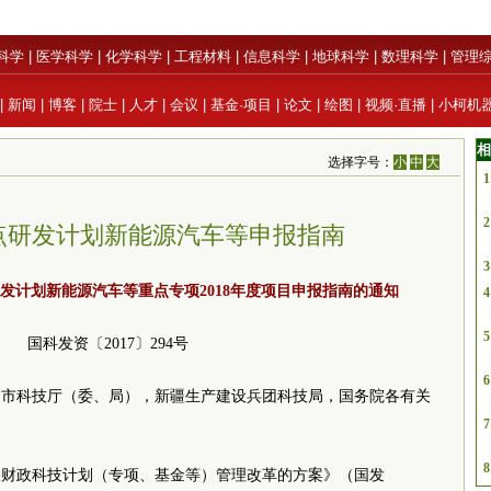
科学
|
医学科学
|
化学科学
|
工程材料
|
信息科学
|
地球科学
|
数理科学
|
管理
|
新闻
|
博客
|
院士
|
人才
|
会议
|
基金·项目
|
论文
|
绘图
|
视频·直播
|
小柯机
相
选择字号：
小
中
大
1
2
点研发计划新能源汽车等申报指南
3
发计划新能源汽车等重点专项2018年度项目申报指南的通知
4
5
国科发资〔2017〕294号
6
列市科技厅（委、局），新疆生产建设兵团科技局，国务院各有关
位：
7
8
央财政科技计划（专项、基金等）管理改革的方案》（国发