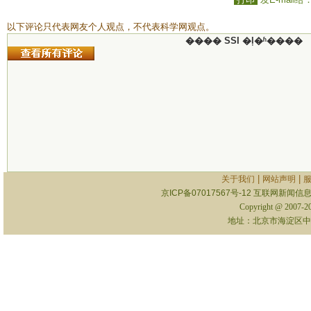
以下评论只代表网友个人观点，不代表科学网观点。
���� SSI �ļ�ʱ����
|
|
关于我们
网站声明
京ICP备07017567号-12
互联网新闻信息服
Copyright @ 2007-
地址：北京市海淀区中关村