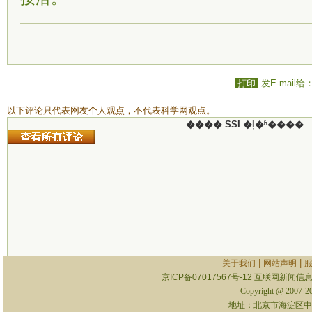
打印
发E-mail给
以下评论只代表网友个人观点，不代表科学网观点。
���� SSI �ļ�ʱ����
|
|
关于我们
网站声明
京ICP备07017567号-12
互联网新闻信息服
Copyright @ 2007-
地址：北京市海淀区中关村